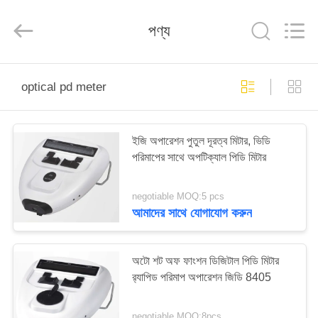
(Wenzhou
International
Trade
পণ্য
SCM
Co.,
Ltd.).
All
Rights
বাড়ি
Reserved.
optical pd meter
পণ্য
ইজি অপারেশন পুতুল দূরত্ব মিটার, ভিডি
পরিমাপের সাথে অপটিক্যাল পিডি মিটার
ভিডিও
negotiable MOQ:5 pcs
আমাদের
আমাদের সাথে যোগাযোগ করুন
সম্পর্কে
অটো শট অফ ফাংশন ডিজিটাল পিডি মিটার
কারখানা
র‌্যাপিড পরিমাপ অপারেশন জিডি 8405
ভ্রমণ
negotiable MOQ:8pcs