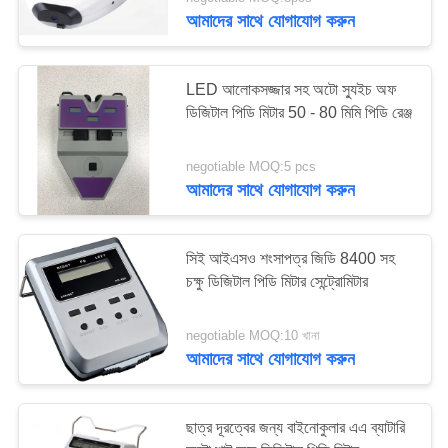
আমাদের সাথে যোগাযোগ করুন
মান
নিয়ন্ত্রণ
LED আলোকসজ্জার সহ অটো স্যুইচ অফ
ডিজিটাল পিডি মিটার 50 - 80 মিমি পিডি রেঞ্জ
যোগাযোগ
negotiable MOQ:5 pcs
করুন
আমাদের সাথে যোগাযোগ করুন
উদ্ধৃতির
সিই আইএসও শংসাপত্র জিডি 8400 সহ
জন্য
চক্ষু ডিজিটাল পিডি মিটার সেন্ট্রোমিটার
আবেদন
negotiable MOQ:10 খানা
আমাদের সাথে যোগাযোগ করুন
সাইট
ম্যাপ
ছাত্র দূরত্বের জন্য বাইনোকুলার এএ ব্যাটারি