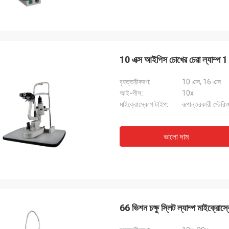
10 এক্স আইপিস চোখের চেরা ল্যাম্প 1 
বৃহত্তরীকরণ:
10 এক্স, 16 এক্স
আই-পীস:
10x
মাইক্রোস্কোপ টাইপ:
রূপান্তরকারী স্টের
ভালো দাম
66 ভিশন চক্ষু স্লিট ল্যাম্প মাইক্র