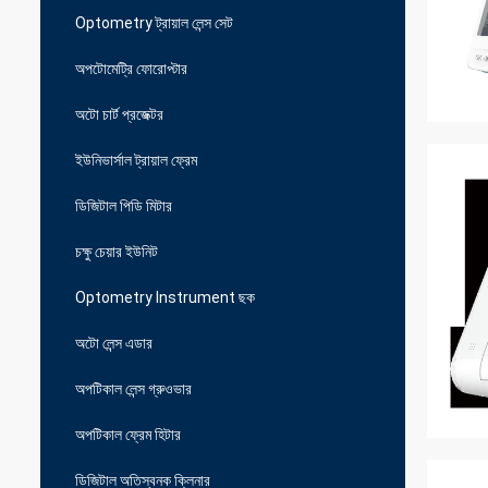
Optometry ট্রায়াল লেন্স সেট
অপটোমেট্রি ফোরোপ্টার
অটো চার্ট প্রজেক্টর
ইউনিভার্সাল ট্রায়াল ফ্রেম
ডিজিটাল পিডি মিটার
চক্ষু চেয়ার ইউনিট
Optometry Instrument ছক
অটো লেন্স এডার
অপটিকাল লেন্স গ্রুওভার
অপটিকাল ফ্রেম হিটার
ডিজিটাল অতিস্বনক ক্লিনার