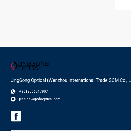
JingGong Optical (Wenzhou International Trade SCM Co., L
+8613506517907
jessica@godaoptical.com