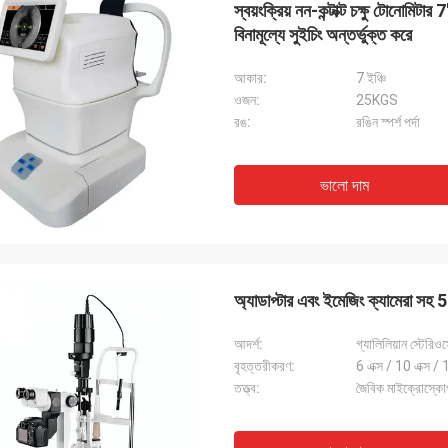
স্বয়ংক্রিয় নন-কন্টাক্ট চক্ষু টো
বিনামূল্যে সুইচিং অন্তর্ভুক্ত করে
আকার:
7 ইঞ্চি
ওজন:
25KGS
রঙ:
রঙিন স্পর্শ পর্দা
ভালো দাম
বব
অ্যাড্রিয়ান, অপটিক্যাল
অ্যাডাপ্টার এবং ইমেজিং ক্যামেরা সহ 5
র অপটিক্যাল যন্ত্র ব্যবসায়ের জন্য 10 টিরও বেশি
মিলানোর মিডোতে জিংগং অপটিকাল দ
ী চেষ্টা করেছি কিন্তু জিংগং সেরা, তারা আমাদের
সৌভাগ্য, এখন আমরা যে সমস্ত আইট
আদর্শ:
গ্যালিলিয়ান স্টের
ি সমাধানের জন্য প্রকৃত পেশাদার উত্তর সরবরাহ
তাদের কাছ থেকে আমদানি করা হয়, দ
বৃহত্তরীকরণ:
6 এক্স / 10 এক্স / 
ে, প্রস্তাবিত সরবরাহকারী!
তত্ত্ব:
জৈবিক মাইক্রোস্কো