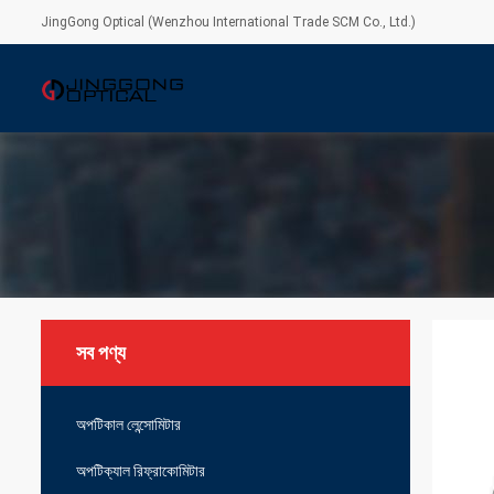
JingGong Optical (Wenzhou International Trade SCM Co., Ltd.)
সব পণ্য
অপটিকাল লেন্সোমিটার
অপটিক্যাল রিফ্রাকোমিটার