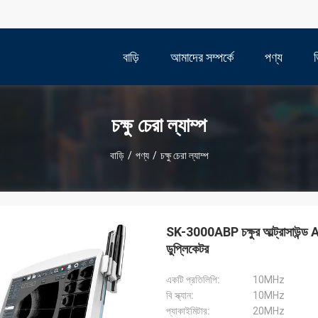
বাড়ি
আমাদের সম্পর্কে
পণ্য
চক্ষু চেরা ল্যাম্প
বাড়ি
/
পণ্য
/
চক্ষু চেরা ল্যাম্প
SK-3000ABP চক্ষুর আল্ট্রাসাউন্ড A B স
ডুপ্লিকেটর
একটি প্রতিলিপি:
10MHz
বি স্ক্যান:
10MHz
প্যাকাইমিটার:
20MHz