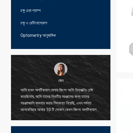
চক্ষু চেরা ল্যাম্প
চক্ষু ও রেটিনোস্কোপ
Optometry আনুষাঙ্গিক
জেন
আমি হংকং অপটিক্যাল মেলায় জিংগং অটো রিফ্রাক্টর চেষ্টা
আমি আমাদে
করেছিলাম, আমি তাদের দ্বিতীয় সরঞ্জামের জন্য তাদের
সরবরাহকার
সরঞ্জামগুলি ব্যবহার করার সিদ্ধান্ত নিয়েছি, এখন পর্যন্ত
সমস্যাগুল
আলবেনিয়ার আমার 10 টি দোকান কেবল জিংগং অপটিক্যাল
করতে পার
ব্যবহার করছে, এমনকি ছোট অংশের জন্য তারা আমাকে
যুক্তিসঙ্গত মূল্যে দুর্দান্ত মানের দিতে পারে