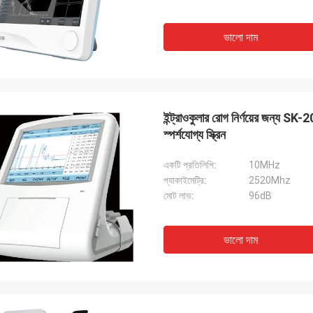
ভালো দাম
ইন্ট্রাওকুলার রোগ নির্ণয়ের জন্য SK-2
স্পর্শযোগ্য স্ক্রিন
একটি প্রতিলিপি:
10MHz
প্যাকাইমেট্রি:
2520Mhz
মোট লাভ:
96dB
ভালো দাম