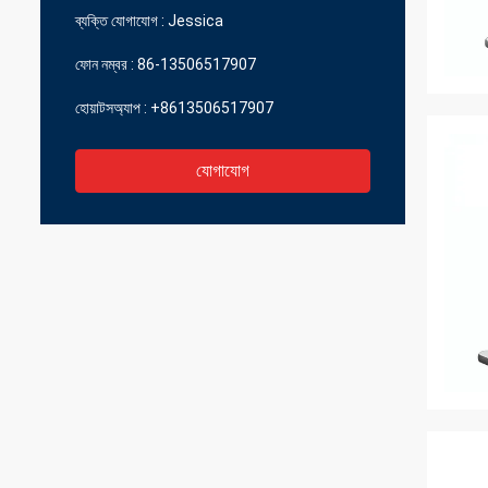
ব্যক্তি যোগাযোগ :
Jessica
ফোন নম্বর :
86-13506517907
হোয়াটসঅ্যাপ :
+8613506517907
যোগাযোগ