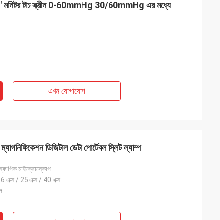
নোমিটার 7" মনিটর টাচ স্ক্রীন 0-60mmHg 30/60mmHg এর মধ্যে
এখন যোগাযোগ
 ডিস্ট্রিবিউটর
 ম্যাগনিফিকেশন ডিজিটাল ডেটা পোর্টেবল স্লিট ল্যাম্প
লের সাথে দেখা করার
েম বিক্রি করছি সেগুলি
িওস্কোপিক মাইক্রোস্কোপ
ুর্দান্ত দল এবং কাজ।
16 এক্স / 25 এক্স / 40 এক্স
প