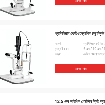
ভালো দাম
গ্যালিলিয়ান স্টেরিওস্কোপিক চক্ষু স্
আদর্শ:
গ্যালিলিয়ান স্টের
বৃহত্তরীকরণ:
6 এক্স / 10 এক্স / 
তত্ত্ব:
জৈবিক মাইক্রোস্কো
ভালো দাম
12.5 এক্স আইপিস পোর্টেবল স্লিট ল্যাম্প