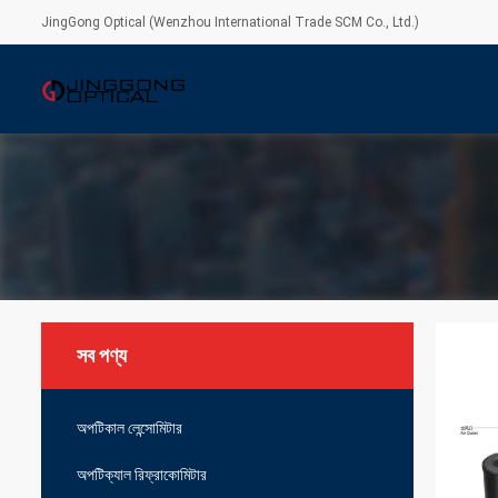
JingGong Optical (Wenzhou International Trade SCM Co., Ltd.)
সব পণ্য
অপটিকাল লেন্সোমিটার
অপটিক্যাল রিফ্রাকোমিটার