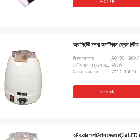
ভালো দাম
অ্যাসিটেট চশমা অপটিকাল ফ্রেম হিটা
বিদ্যুৎ সরবরাহ:
AC100-120V /
রেটেড পাওয়ার (গরম তারের):
450W
উপলব্ধ তাপমাত্রা:
70 ° C-130 ° C
ভালো দাম
হট এয়ার অপটিকাল ফ্রেম হিটার LED 