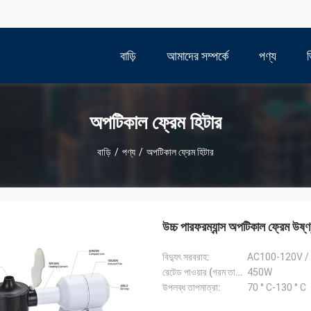
বাড়ি
আমাদের সম্পর্কে
পণ্য
অপটিকাল ফ্রেম হিটার
বাড়ি
/
পণ্য
/
অপটিকাল ফ্রেম হিটার
উচ্চ পারফরম্যান্স অপটিকাল ফ্রেম উষ্
বিদ্যুৎ সরবরাহ:
AC100-120V /
রেটেড পাওয়ার (গরম তারের):
450W
উপলব্ধ তাপমাত্রা:
70 ° C-130 ° C