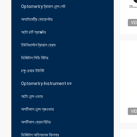
Optometry ট্রায়াল লেন্স সেট
অপটোমেট্রি ফোরোপ্টার
VI
অটো চার্ট প্রজেক্টর
ইউনিভার্সাল ট্রায়াল ফ্রেম
ডিজিটাল পিডি মিটার
চক্ষু চেয়ার ইউনিট
Optometry Instrument ছক
অটো লেন্স এডার
অপটিকাল লেন্স গ্রুওভার
VI
অপটিকাল ফ্রেম হিটার
ডিজিটাল অতিস্বনক ক্লিনার