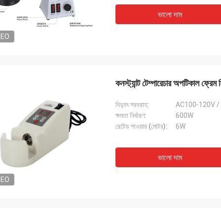
ভালো দাম
DEO
কনস্ট্যান্ট টেম্পারেচার অপটিকাল ফ্রেম
বিদ্যুৎ সরবরাহ:
AC100-120V /
ক্ষমতা নির্ধারণ:
600W
রেটেড পাওয়ার (মোটর):
6W
ভালো দাম
DEO