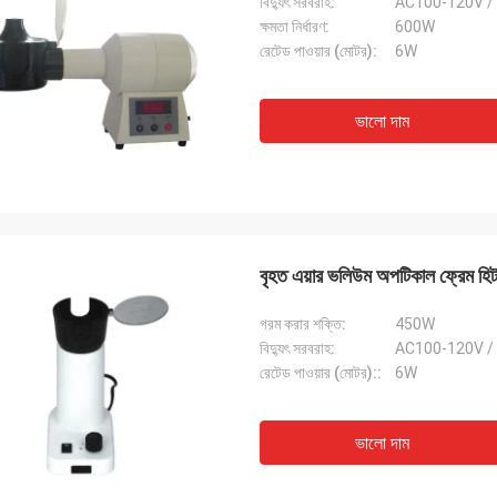
বিদ্যুৎ সরবরাহ:
AC100-120V /
ক্ষমতা নির্ধারণ:
600W
রেটেড পাওয়ার (মোটর):
6W
ভালো দাম
বৃহত এয়ার ভলিউম অপটিকাল ফ্রেম হিট
গরম করার শক্তি:
450W
বিদ্যুৎ সরবরাহ:
AC100-120V /
রেটেড পাওয়ার (মোটর)::
6W
ভালো দাম