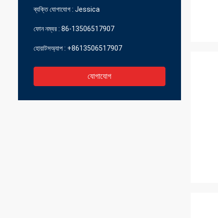
ব্যক্তি যোগাযোগ :
Jessica
ফোন নম্বর :
86-13506517907
হোয়াটসঅ্যাপ :
+8613506517907
যোগাযোগ