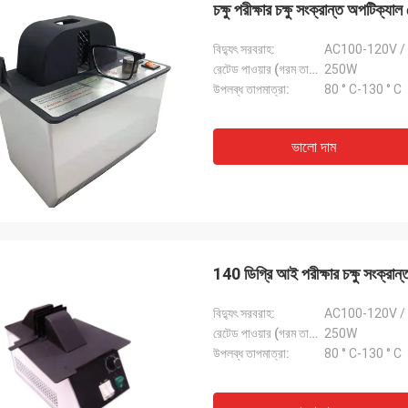
চক্ষু পরীক্ষার চক্ষু সংক্রান্ত অপটিক
বিদ্যুৎ সরবরাহ:
AC100-120V /
রেটেড পাওয়ার (গরম তারের):
250W
উপলব্ধ তাপমাত্রা:
80 ° C-130 ° C
ভালো দাম
বব
অ্যাড্রিয়ান, অপটিক্যাল
140 ডিগ্রি আই পরীক্ষার চক্ষু সংক্রা
র অপটিক্যাল যন্ত্র ব্যবসায়ের জন্য 10 টিরও বেশি
মিলানোর মিডোতে জিংগং অপটিকাল দ
ী চেষ্টা করেছি কিন্তু জিংগং সেরা, তারা আমাদের
সৌভাগ্য, এখন আমরা যে সমস্ত আইট
বিদ্যুৎ সরবরাহ:
AC100-120V /
ি সমাধানের জন্য প্রকৃত পেশাদার উত্তর সরবরাহ
তাদের কাছ থেকে আমদানি করা হয়, দ
রেটেড পাওয়ার (গরম তারের):
250W
ে, প্রস্তাবিত সরবরাহকারী!
উপলব্ধ তাপমাত্রা:
80 ° C-130 ° C