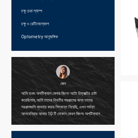
চক্ষু চেরা ল্যাম্প
চক্ষু ও রেটিনোস্কোপ
Optometry আনুষাঙ্গিক
জেন
আমি হংকং অপটিক্যাল মেলায় জিংগং অটো রিফ্রাক্টর চেষ্টা
আমি আমাদে
করেছিলাম, আমি তাদের দ্বিতীয় সরঞ্জামের জন্য তাদের
সরবরাহকার
সরঞ্জামগুলি ব্যবহার করার সিদ্ধান্ত নিয়েছি, এখন পর্যন্ত
সমস্যাগুল
আলবেনিয়ার আমার 10 টি দোকান কেবল জিংগং অপটিক্যাল
করতে পার
ব্যবহার করছে, এমনকি ছোট অংশের জন্য তারা আমাকে
যুক্তিসঙ্গত মূল্যে দুর্দান্ত মানের দিতে পারে