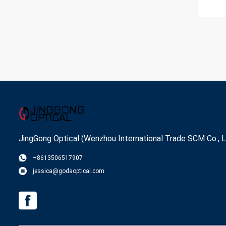
JingGong Optical (Wenzhou International Trade SCM Co., L
+8613506517907
jessica@godaoptical.com