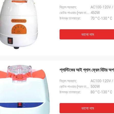
বিদ্যুৎ সরবরাহ:
AC100-120V /
রেটেড পাওয়ার (গরম তারের):
450W
উপলব্ধ তাপমাত্রা:
70 ° C-130 ° C
ভালো দাম
প্লাস্টিকের আই গ্লাস ফ্রেম হিটার
বিদ্যুৎ সরবরাহ:
AC100-120V /
রেটেড পাওয়ার (গরম তারের):
500W
উপলব্ধ তাপমাত্রা:
80 ° C-130 ° C
ভালো দাম