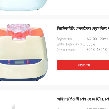
সিরামিক হিটিং স্পেকটেকল ফ্রেম হিটা
বিদ্যুৎ সরবরাহ:
AC100-120V /
রেটেড পাওয়ার (গরম তারের):
500W
উপলব্ধ তাপমাত্রা:
80 ° C-130 ° C
ভালো দাম
অগ্নি প্রতিরোধী চশমা ফ্রেম হিটার, চ