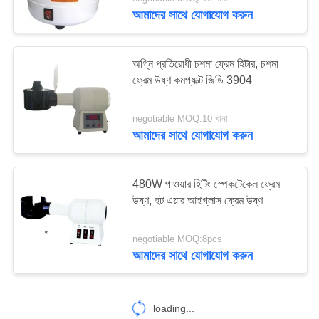
আমাদের সাথে যোগাযোগ করুন
মান
নিয়ন্ত্রণ
12
অগ্নি প্রতিরোধী চশমা ফ্রেম হিটার, চশমা
ফ্রেম উষ্ণ কমপ্যাক্ট জিডি 3904
Optometry ট্রায়াল লেন্স
যোগাযোগ
সেট
negotiable MOQ:10 খানা
করুন
আমাদের সাথে যোগাযোগ করুন
উদ্ধৃতির
480W পাওয়ার হিটিং স্পেকটেকেল ফ্রেম
জন্য
উষ্ণ, হট এয়ার আইগ্লাস ফ্রেম উষ্ণ
15
আবেদন
negotiable MOQ:8pcs
অপটোমেট্রি ফোরোপ্টার
আমাদের সাথে যোগাযোগ করুন
সাইট
ম্যাপ
loading...