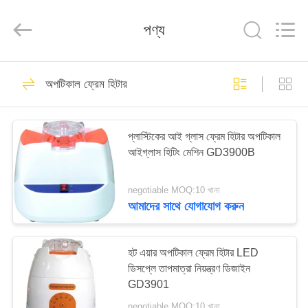
(Wenzhou
International
Trade
পণ্য
SCM
Co.,
Ltd.).
All
Rights
বাড়ি
Reserved.
28
অপটিকাল ফ্রেম হিটার
অপটিকাল লেন্সোমিটার
পণ্য
প্লাস্টিকের আই গ্লাস ফ্রেম হিটার অপটিকাল
আইগ্লাস হিটিং মেশিন GD3900B
ভিডিও
negotiable MOQ:10 খানা
আমাদের
আমাদের সাথে যোগাযোগ করুন
44
সম্পর্কে
হট এয়ার অপটিকাল ফ্রেম হিটার LED
অপটিক্যাল রিফ্রাকোমিটার
কারখানা
ডিসপ্লে তাপমাত্রা নিয়ন্ত্রণ ডিজাইন
GD3901
ভ্রমণ
negotiable MOQ:10 খানা