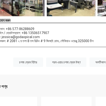
যোগ করুন
িফোন: +86 577-86288609
াইল / হোয়াটসঅ্যাপ: +86 13506517907
ল: jessica@godaopical.com
করুন: # 2081 ২ য় তলা 8 তম বিল্ডিং # 9 জিনহুই রোড, লৌকিয়াও ওয়েঞ্জু 325000 চীন
:
চশমা ফ্রেম হিটার
গরম এয়ার চশমা ফ্রেম উষ্ণ
অপটিকাল 
ত পণ্য