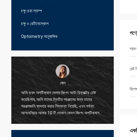
চক্ষু চেরা ল্যাম্প
চক্ষু ও রেটিনোস্কোপ
পণ্
Optometry আনুষাঙ্গিক
গরম 
রেট ফ
জেন
বিশে
আমি হংকং অপটিক্যাল মেলায় জিংগং অটো রিফ্রাক্টর চেষ্টা
আমি আমাদে
করেছিলাম, আমি তাদের দ্বিতীয় সরঞ্জামের জন্য তাদের
সরবরাহকার
সরঞ্জামগুলি ব্যবহার করার সিদ্ধান্ত নিয়েছি, এখন পর্যন্ত
সমস্যাগুল
আলবেনিয়ার আমার 10 টি দোকান কেবল জিংগং অপটিক্যাল
করতে পার
ব্যবহার করছে, এমনকি ছোট অংশের জন্য তারা আমাকে
যুক্তিসঙ্গত মূল্যে দুর্দান্ত মানের দিতে পারে
একটি