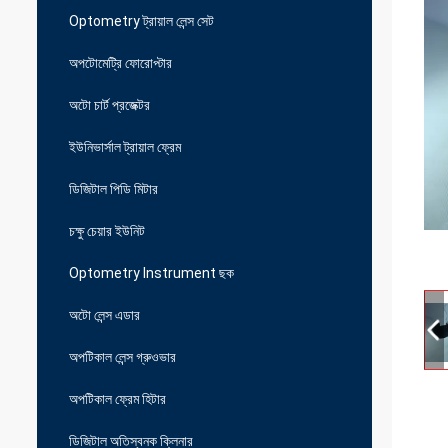
Optometry ট্রায়াল লেন্স সেট
অপটোমেট্রি ফোরোপ্টার
অটো চার্ট প্রজেক্টর
ইউনিভার্সাল ট্রায়াল ফ্রেম
ডিজিটাল পিডি মিটার
চক্ষু চেয়ার ইউনিট
Optometry Instrument ছক
অটো লেন্স এডার
অপটিকাল লেন্স গ্রুওভার
অপটিকাল ফ্রেম হিটার
ডিজিটাল অতিস্বনক ক্লিনার