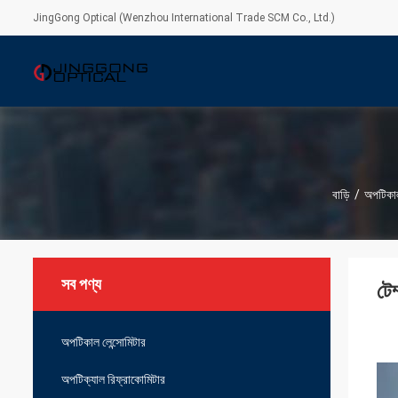
JingGong Optical (Wenzhou International Trade SCM Co., Ltd.)
বাড়ি
/
অপটিকাল
সব পণ্য
টেম
অপটিকাল লেন্সোমিটার
অপটিক্যাল রিফ্রাকোমিটার