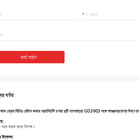
বার্তা পাঠান
ের বর্ণনা
কাল ফ্রেম হিটার মেটাল কভার অ্যাসিটেট চশমা দুটি তাপমাত্রা GD3903 সঙ্গে সামঞ্জস্যযোগ্য উষ্ণ তা
ট্য:
ম গরম করার জন্য বিশেষ।
ষ উল্লেখ: