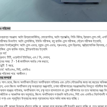
 ও পরিষেবা
 সংক্রান্ত সরঞ্জাম: অটো রিফ্রাকোমিটার, ফোরোপটার, অটো প্রজেক্টর, পিডি মিটার, ট্রায়াল লেন্স সেট, এলস
 পরীক্ষার ডিভাইস: অটো লেন্সমিটার, ইউভি পরীক্ষক, ব্লু ব্লকিং লেন্স পরীক্ষক, স্ট্রেস পরীক্ষক ইত্যাদি;
 ল্যাব ইনস্ট্রুমেন্টস: অটো লেন্স এডার, হ্যান্ড লেন্স এডার, গ্রুওভার, লেন্স ড্রিলার, আল্ট্রাসোনিক ক্লিনার, ফ্র
ঙ্গিক: লেন্স ব্লকিং প্যাড, ইন্টারলাইনার ইত্যাদি
্য শর্ত:
প্রদান: টিটি, ওয়েস্টার্ন ইউনিয়ন, এল / সি, পেপাল;
্বের সময়: 7 - 14 কার্যদিবস অর্ডার শেষ করতে;
ারেন্টি: 1 বছর;
ান্ডার্ড: আইএসও, সিই, এফডিএ
রয় পরিষেবা পরে: আজীবন।
র সম্পর্কে
 সাল থেকে, জিংগং অপটিকাল চীনতে অপটিক্যাল পাইকার এবং চেইন স্টোরগুলির জন্য বহু বছরের অভিজ্ঞতা এব
ল, এখন জিংগং অপটিকাল চক্ষু সংক্রান্ত যন্ত্রপাতি, চশমা পরীক্ষাগারের সরঞ্জামগুলির বিস্তৃত পরিসীমা উ
্যাল যন্ত্রের পাইকার, অপটিক্যাল শপ, চক্ষু যত্ন হাসপাতাল বা লেন্স পরীক্ষাগার হন তবে আমাদের যন্ত্র
্জাতিক ও আঞ্চলিক মান অনুসারে, জিংগং অপটিক্যাল পণ্যগুলি আইএসও, সিই এবং এফডিএ নির্দেশাবলী অনুসরণ
পণ্য এবং প্রযুক্তি উন্নয়নের জন্য গ্রাহকদের সাথে সর্বদা কাজ করে যাচ্ছি।
র দৃষ্টি: আমরা বিশ্বকে বাঁচাতে যাচ্ছি না, আমরা পুরো মানুষের দৃষ্টি উন্নতি করতে যাচ্ছি না, তবে আম