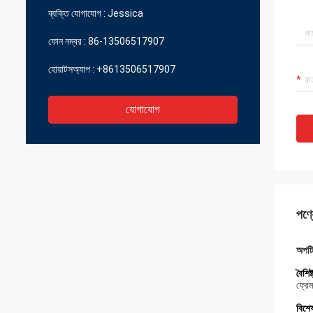
ব্যক্তি যোগাযোগ :
Jessica
ফোন নম্বর :
86-13506517907
হোয়াটসঅ্যাপ :
+8613506517907
যোগাযোগ
পণ্য
অপটি
বৈশিষ্
ফ্রে
বিশে