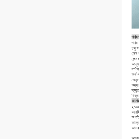
পণ্য
পণ্য:
চক্ষু
লেন্স
লেন্স
আনুষা
বাণিজ
অর্থ 
নেতৃত
ওয়্য
স্ট্য
বিক্
আমাদে
২০০৫
করেছি
অপটিক
আন্তর
আমরা 
আমাদে