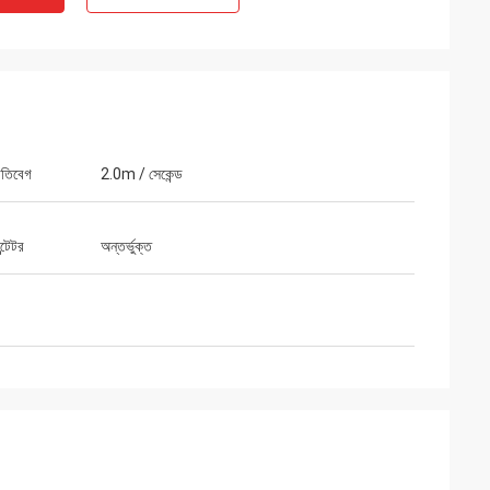
গতিবেগ
2.0m / সেকেন্ড
্টেটর
অন্তর্ভুক্ত
 ডিস্ট্রিবিউটর
লের সাথে দেখা করার
েম বিক্রি করছি সেগুলি
ুর্দান্ত দল এবং কাজ।