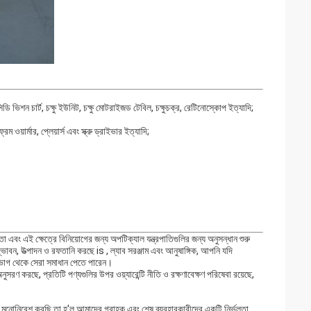
িডি ভিশন চার্ট, চক্ষু ইউনিট, চক্ষু মোটরাইজড টেবিল, চক্ষুচক্র, রেটিনোস্কোপ ইত্যাদি;
েম ওয়ার্মার, প্লেয়ার্স এবং স্ক্রু ড্রাইভার ইত্যাদি;
ং এই ক্ষেত্রে বিনিয়োগের জন্য অপটিক্যাল যন্ত্রপাতিগুলির জন্য অনুসন্ধান শুরু
দ্ভাবন, উত্পাদন ও রফতানি করছে is , ল্যাব সরঞ্জাম এবং আনুষাঙ্গিক, আপনি যদি
 বিভাগ থেকে সেরা সমাধান পেতে পারেন।
 করছে, প্রতিটি পণ্যগুলির উপর ওয়্যারেন্টি নীতি ও রক্ষণাবেক্ষণ পরিষেবা রয়েছে,
রা যা মনোনিবেশ করছি তা হ'ল আমাদের গ্রাহক এবং শেষ ব্যবহারকারীদের একটি নির্ভুলতা,