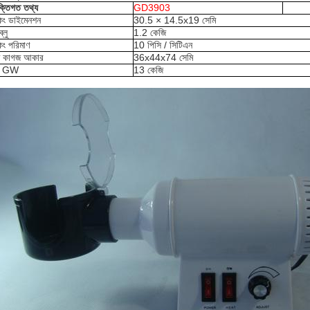
ুক্তিগত তথ্য
GD3903
কিং ডাইমেনশন
30.5 × 14.5x19 সেমি
্লু
1.2 কেজি
কিং পরিমাণ
10 পিসি / সিটিএন
ত কাগজ আকার
36x44x74 সেমি
য় GW
13 কেজি