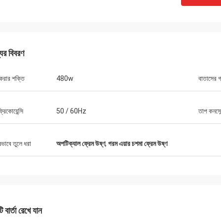
যের বিবরণ
করার শক্তি
480w
বাতাসের 
্রিকোয়েন্সি
50 / 60Hz
তাপ কনসেন
বব
অ্যাড্রিয়ান, অপটিক্যাল
ষভাবে তুলে ধরা
অপটিক্যাল ফ্রেম উষ্ণ
,
গরম এয়ার চশমা ফ্রেম উষ্ণ
র অপটিক্যাল যন্ত্র ব্যবসায়ের জন্য 10 টিরও বেশি
মিলানোর মিডোতে জিংগং অপটিকাল দ
ী চেষ্টা করেছি কিন্তু জিংগং সেরা, তারা আমাদের
সৌভাগ্য, এখন আমরা যে সমস্ত আইট
ি সমাধানের জন্য প্রকৃত পেশাদার উত্তর সরবরাহ
তাদের কাছ থেকে আমদানি করা হয়, দ
ে, প্রস্তাবিত সরবরাহকারী!
 বার্তা রেখে যান