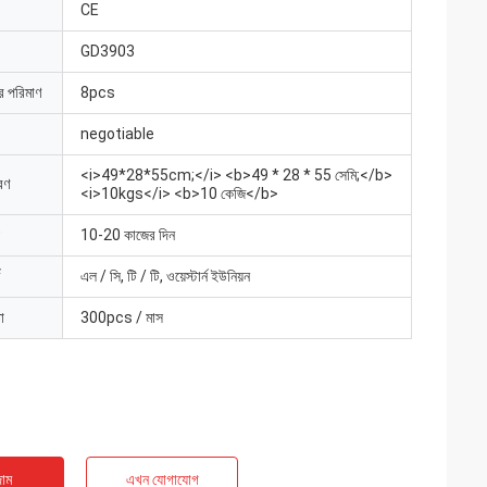
CE
GD3903
ার পরিমাণ
8pcs
negotiable
<i>49*28*55cm;</i> <b>49 * 28 * 55 সেমি;</b>
রণ
<i>10kgs</i> <b>10 কেজি</b>
10-20 কাজের দিন
এল / সি, টি / টি, ওয়েস্টার্ন ইউনিয়ন
া
300pcs / মাস
াম
এখন যোগাযোগ