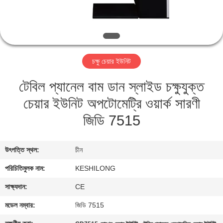
মান
নিয়ন্ত্রণ
চক্ষু চেয়ার ইউনিট
যোগাযোগ
টেবিল প্যানেল বাম ডান স্লাইড চক্ষুযুক্ত
করুন
চেয়ার ইউনিট অপটোমেট্রি ওয়ার্ক সারণী
উদ্ধৃতির
জিডি 7515
জন্য
আবেদন
উৎপত্তি স্থল:
চীন
পরিচিতিমুলক নাম:
KESHILONG
সাইট
সাক্ষ্যদান:
CE
ম্যাপ
মডেল নম্বার:
জিডি 7515