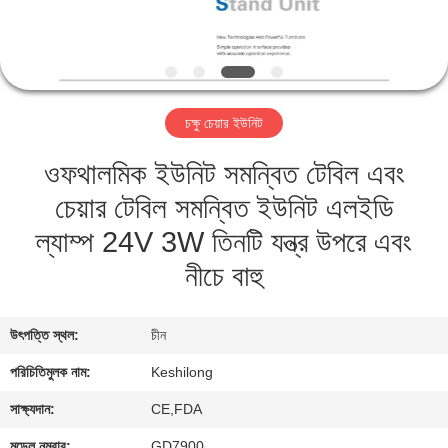
মান
নিয়ন্ত্রণ
চক্ষু চেয়ার ইউনিট
যোগাযোগ
ওফথালমিক ইউনিট সমন্বিত টেবিল এবং
করুন
চেয়ার টেবিল সমন্বিত ইউনিট এলইডি
উদ্ধৃতির
ল্যাম্প 24V 3W তিনটি যন্ত্র উপরে এবং
জন্য
নীচে বাহু
আবেদন
উৎপত্তি স্থল:
চীন
সাইট
পরিচিতিমুলক নাম:
Keshilong
ম্যাপ
সাক্ষ্যদান:
CE,FDA
মডেল নম্বার:
GD7900