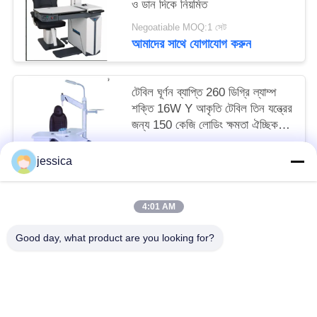
ও ডান দিকে নিয়মিত
Negoatiable MOQ:1 সেট
আমাদের সাথে যোগাযোগ করুন
টেবিল ঘূর্ণন ব্যাপ্তি 260 ডিগ্রি ল্যাম্প
শক্তি 16W Y আকৃতি টেবিল তিন যন্ত্রের
জন্য 150 কেজি লোডিং ক্ষমতা ঐচ্ছিক
চেয়ার রঙ
Negoatiable MOQ:1 সেট
jessica
আমাদের সাথে যোগাযোগ করুন
4:01 AM
সব
Good day, what product are you looking for?
অপটিকাল লেন্সোমিটার
অপটিক্যাল রিফ্রাকোমিটার
Optometry ট্রায়াল লেন্স সেট
অপটোমেট্রি ফোরোপ্টার