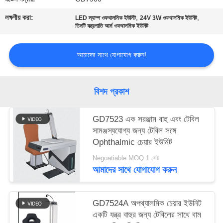
PRIVACY
লক্ষণীয় করা:
,
,
LED ল্যাম্প ওফথালমিক ইউনিট
24V 3W ওফথালমিক ইউনিট
POLICY
তিনটি যন্ত্রপাতি আর্ম ওফথালমিক ইউনিট
আমাদের সাথে যোগাযোগ করুন!
বিশদ প্রকাশ
GD7523 এক সরঞ্জাম বাহু এবং টেবিল
সামঞ্জস্যযোগ্য জন্য টেবিল সঙ্গে
Ophthalmic চেয়ার ইউনিট
Negoatiable MOQ:1 সেট
আমাদের সাথে যোগাযোগ করুন
GD7524A অপথ্যালমিক চেয়ার ইউনিট
একটি যন্ত্র বাহুর জন্য টেবিলের সাথে বাম