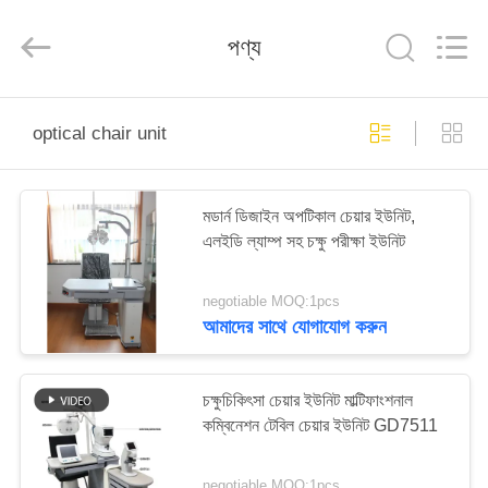
(Wenzhou
International
Trade
পণ্য
SCM
Co.,
Ltd.).
All
Rights
বাড়ি
Reserved.
optical chair unit
পণ্য
মডার্ন ডিজাইন অপটিকাল চেয়ার ইউনিট,
এলইডি ল্যাম্প সহ চক্ষু পরীক্ষা ইউনিট
ভিডিও
negotiable MOQ:1pcs
আমাদের
আমাদের সাথে যোগাযোগ করুন
সম্পর্কে
চক্ষুচিকিৎসা চেয়ার ইউনিট মাল্টিফাংশনাল
কারখানা
কম্বিনেশন টেবিল চেয়ার ইউনিট GD7511
ভ্রমণ
negotiable MOQ:1pcs