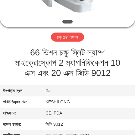
মান
নিয়ন্ত্রণ
চক্ষু চেরা ল্যাম্প
যোগাযোগ
66 ভিশন চক্ষু স্লিট ল্যাম্প
করুন
মাইক্রোস্কোপ 2 ম্যাগনিফিকেশন 10
উদ্ধৃতির
এক্স এবং 20 এক্স জিডি 9012
জন্য
আবেদন
উৎপত্তি স্থল:
চীন
পরিচিতিমুলক নাম:
KESHILONG
সাইট
সাক্ষ্যদান:
CE, FDA
ম্যাপ
মডেল নম্বার:
জিডি 9012