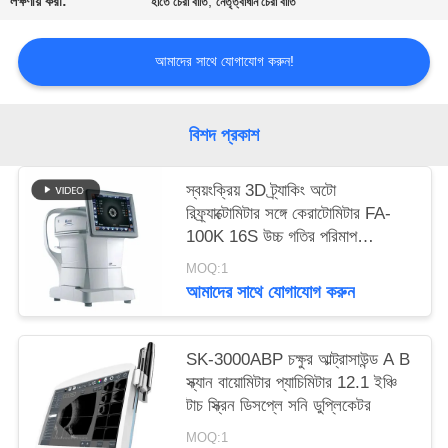
লক্ষণীয় করা:
,
হাতে চেরা বাতি
নেতৃত্বাধীন চেরা বাতি
PRIVACY
POLICY
আমাদের সাথে যোগাযোগ করুন!
বিশদ প্রকাশ
স্বয়ংক্রিয় 3D ট্র্যাকিং অটো
রিফ্র্যাক্টোমিটার সঙ্গে কেরাটোমিটার FA-
100K 16S উচ্চ গতির পরিমাপ
XinYuan ব্র্যান্ড
MOQ:1
আমাদের সাথে যোগাযোগ করুন
SK-3000ABP চক্ষুর আল্ট্রাসাউন্ড A B
স্ক্যান বায়োমিটার প্যাচিমিটার 12.1 ইঞ্চি
টাচ স্ক্রিন ডিসপ্লে সনি ডুপ্লিকেটর
MOQ:1