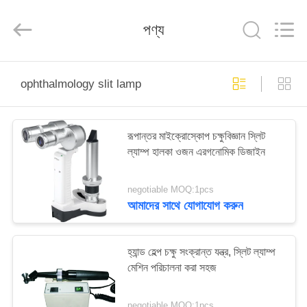
(Wenzhou
International
Trade
পণ্য
SCM
Co.,
Ltd.).
All
Rights
বাড়ি
Reserved.
ophthalmology slit lamp
পণ্য
রূপান্তর মাইক্রোস্কোপ চক্ষুবিজ্ঞান স্লিট
ল্যাম্প হালকা ওজন এরগনোমিক ডিজাইন
ভিডিও
negotiable MOQ:1pcs
আমাদের
আমাদের সাথে যোগাযোগ করুন
সম্পর্কে
হ্যান্ড হেল্প চক্ষু সংক্রান্ত যন্ত্র, স্লিট ল্যাম্প
কারখানা
মেশিন পরিচালনা করা সহজ
ভ্রমণ
negotiable MOQ:1pcs