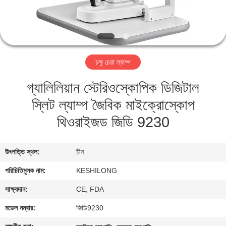
মান
নিয়ন্ত্রণ
চক্ষু চেরা ল্যাম্প
যোগাযোগ
গ্যালিলিয়ান স্টেরিওস্কোপিক ডিজিটাল
করুন
স্লিট ল্যাম্প জৈবিক মাইক্রোস্কোপ
উদ্ধৃতির
থিওরাইজড জিডি 9230
জন্য
আবেদন
উৎপত্তি স্থল:
চীন
পরিচিতিমুলক নাম:
KESHILONG
সাইট
সাক্ষ্যদান:
CE, FDA
ম্যাপ
মডেল নম্বার:
জিডি9230