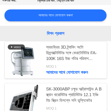
লক্ষণীয় করা:
,
চক্ষুবিদ্যা চেরা বাতি
নেতৃত্বে চেরা বাতি
PRIVACY
POLICY
আমাদের সাথে যোগাযোগ করুন!
বিশদ প্রকাশ
স্বয়ংক্রিয় 3D ট্র্যাকিং অটো
রিফ্র্যাক্টোমিটার সঙ্গে কেরাটোমিটার FA-
100K 16S উচ্চ গতির পরিমাপ
XinYuan ব্র্যান্ড
MOQ:1
আমাদের সাথে যোগাযোগ করুন
SK-3000ABP চক্ষুর আল্ট্রাসাউন্ড A B
স্ক্যান বায়োমিটার প্যাচিমিটার 12.1 ইঞ্চি
টাচ স্ক্রিন ডিসপ্লে সনি ডুপ্লিকেটর
MOQ:1