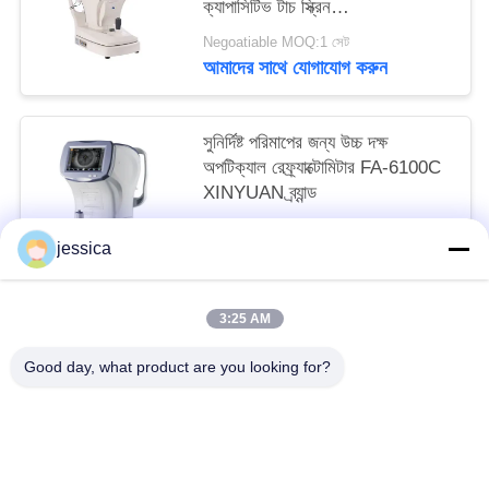
ক্যাপাসিটিভ টাচ স্ক্রিন
GR(K)8930XD কেশিলং ব্র্যান্ড
Negoatiable MOQ:1 সেট
আমাদের সাথে যোগাযোগ করুন
সুনির্দিষ্ট পরিমাপের জন্য উচ্চ দক্ষ
অপটিক্যাল রেফ্র্যাক্টোমিটার FA-6100C
XINYUAN ব্র্যান্ড
Negoatiable MOQ:১ পিসি
jessica
আমাদের সাথে যোগাযোগ করুন
3:25 AM
সব
Good day, what product are you looking for?
অপটিকাল লেন্সোমিটার
অপটিক্যাল রিফ্রাকোমিটার
Optometry ট্রায়াল লেন্স সেট
অপটোমেট্রি ফোরোপ্টার