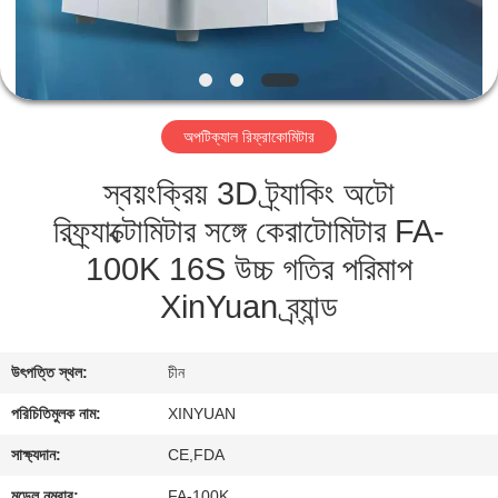
মান
নিয়ন্ত্রণ
অপটিক্যাল রিফ্রাকোমিটার
যোগাযোগ
স্বয়ংক্রিয় 3D ট্র্যাকিং অটো
করুন
রিফ্র্যাক্টোমিটার সঙ্গে কেরাটোমিটার FA-
উদ্ধৃতির
100K 16S উচ্চ গতির পরিমাপ
জন্য
XinYuan ব্র্যান্ড
আবেদন
উৎপত্তি স্থল:
চীন
সাইট
পরিচিতিমুলক নাম:
XINYUAN
ম্যাপ
সাক্ষ্যদান:
CE,FDA
মডেল নম্বার:
FA-100K