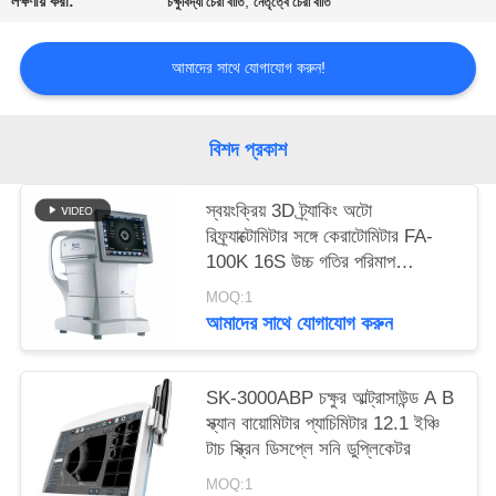
লক্ষণীয় করা:
,
চক্ষুবিদ্যা চেরা বাতি
নেতৃত্বে চেরা বাতি
PRIVACY
POLICY
আমাদের সাথে যোগাযোগ করুন!
বিশদ প্রকাশ
স্বয়ংক্রিয় 3D ট্র্যাকিং অটো
রিফ্র্যাক্টোমিটার সঙ্গে কেরাটোমিটার FA-
100K 16S উচ্চ গতির পরিমাপ
XinYuan ব্র্যান্ড
MOQ:1
আমাদের সাথে যোগাযোগ করুন
SK-3000ABP চক্ষুর আল্ট্রাসাউন্ড A B
স্ক্যান বায়োমিটার প্যাচিমিটার 12.1 ইঞ্চি
টাচ স্ক্রিন ডিসপ্লে সনি ডুপ্লিকেটর
MOQ:1