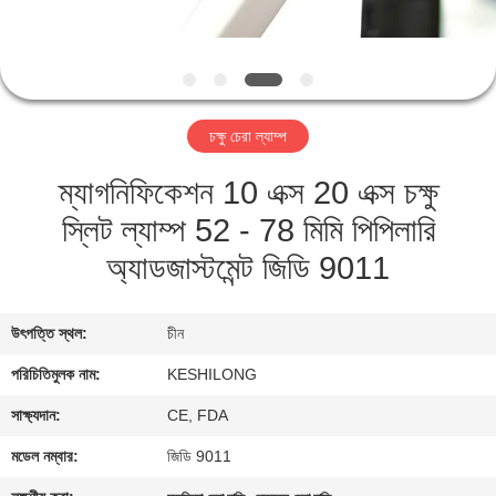
মান
নিয়ন্ত্রণ
চক্ষু চেরা ল্যাম্প
যোগাযোগ
ম্যাগনিফিকেশন 10 এক্স 20 এক্স চক্ষু
করুন
স্লিট ল্যাম্প 52 - 78 মিমি পিপিলারি
উদ্ধৃতির
অ্যাডজাস্টমেন্ট জিডি 9011
জন্য
আবেদন
উৎপত্তি স্থল:
চীন
পরিচিতিমুলক নাম:
KESHILONG
সাইট
সাক্ষ্যদান:
CE, FDA
ম্যাপ
মডেল নম্বার:
জিডি 9011