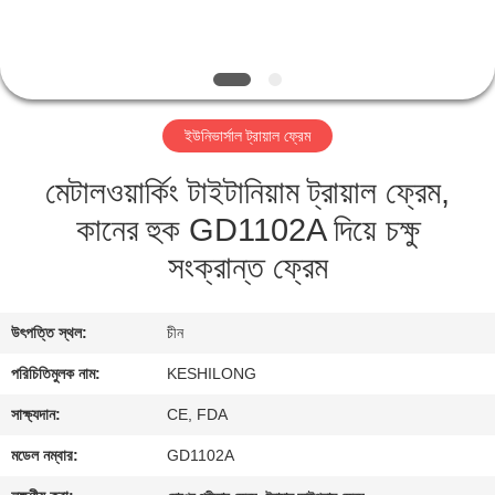
মান
নিয়ন্ত্রণ
ইউনিভার্সাল ট্রায়াল ফ্রেম
যোগাযোগ
মেটালওয়ার্কিং টাইটানিয়াম ট্রায়াল ফ্রেম,
করুন
কানের হুক GD1102A দিয়ে চক্ষু
উদ্ধৃতির
সংক্রান্ত ফ্রেম
জন্য
আবেদন
উৎপত্তি স্থল:
চীন
পরিচিতিমুলক নাম:
KESHILONG
সাইট
সাক্ষ্যদান:
CE, FDA
ম্যাপ
মডেল নম্বার:
GD1102A