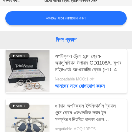
লক্ষণীয় করা:
,
চোখের পরীক্ষার ফ্রেম
ট্রায়াল আইগ্লাস ফ্রেম
PRIVACY
POLICY
আমাদের সাথে যোগাযোগ করুন!
বিশদ প্রকাশ
অপটিক্যাল ট্রেল লেন্স ফ্রেম-
অ্যালুমিনিয়াম উপাদান GD1108A, সুপার
লাইটওয়েট অপ্টোমেট্রি ফ্রেম (PD: 48-
70) পাঁচটি রঙ, ছয়টির প্যাক
Negoatiable MOQ:1 সেট
আমাদের সাথে যোগাযোগ করুন
গুণমান অপটিক্যাল ইউনিভার্সাল ট্রায়াল
লেন্স ফ্রেম ওফথালমিক ল্যাব টুল
সম্পূর্ণরূপে নিয়মিত হালকা ওজন
GD1101-I
negotiable MOQ:10PCS