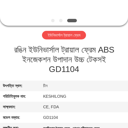
মান
নিয়ন্ত্রণ
ইউনিভার্সাল ট্রায়াল ফ্রেম
যোগাযোগ
রঙিন ইউনিভার্সাল ট্রায়াল ফ্রেম ABS
করুন
ইনজেকশন উপাদান উচ্চ টেকসই
উদ্ধৃতির
GD1104
জন্য
উৎপত্তি স্থল:
চীন
আবেদন
পরিচিতিমুলক নাম:
KESHILONG
সাইট
সাক্ষ্যদান:
CE, FDA
ম্যাপ
মডেল নম্বার:
GD1104