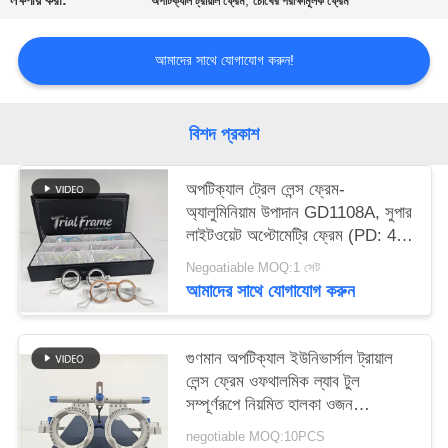
লক্ষণীয় করা:
,
অপটিক্যাল ট্রায়াল ফ্রেম
চোখের পরীক্ষামূলক ফ্রেম
PRIVACY
POLICY
আমাদের সাথে যোগাযোগ করুন!
বিশদ প্রকাশ
অপটিক্যাল ট্রেল লেন্স ফ্রেম-
অ্যালুমিনিয়াম উপাদান GD1108A, সুপার
লাইটওয়েট অপ্টোমেট্রি ফ্রেম (PD: 48-
70) পাঁচটি রঙ, ছয়টির প্যাক
Negoatiable MOQ:1 সেট
আমাদের সাথে যোগাযোগ করুন
গুণমান অপটিক্যাল ইউনিভার্সাল ট্রায়াল
লেন্স ফ্রেম ওফথালমিক ল্যাব টুল
সম্পূর্ণরূপে নিয়মিত হালকা ওজন
GD1101-I
negotiable MOQ:10PCS