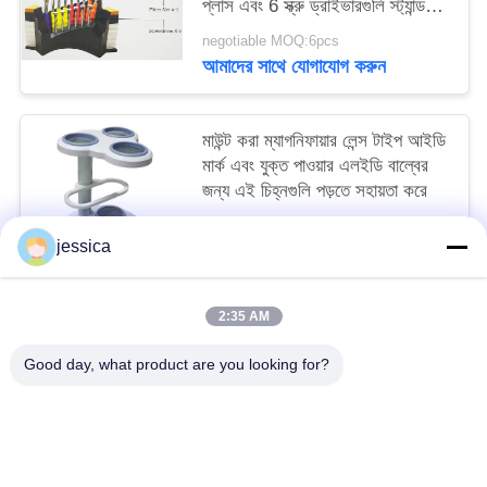
প্লাস এবং 6 স্ক্রু ড্রাইভারগুলি স্ট্যান্ড
করে
negotiable MOQ:6pcs
আমাদের সাথে যোগাযোগ করুন
মাউন্ট করা ম্যাগনিফায়ার লেন্স টাইপ আইডি
মার্ক এবং যুক্ত পাওয়ার এলইডি বাল্বের
জন্য এই চিহ্নগুলি পড়তে সহায়তা করে
negotiable MOQ:5
jessica
আমাদের সাথে যোগাযোগ করুন
2:35 AM
সব
Good day, what product are you looking for?
অপটিকাল লেন্সোমিটার
অপটিক্যাল রিফ্রাকোমিটার
Optometry ট্রায়াল লেন্স সেট
অপটোমেট্রি ফোরোপ্টার