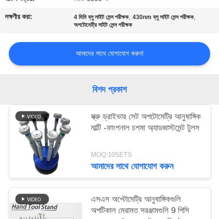
PRIVACY
লক্ষণীয় করা:
,
,
4 মিমি ব্লু লাইট লেন্স পরীক্ষক
430nm ব্লু লাইট লেন্স পরীক্ষক
POLICY
অপটোমেট্রি লাইট লেন্স পরীক্ষক
আমাদের সাথে যোগাযোগ করুন!
বিশদ প্রকাশ
স্ক্রু ড্রাইভার সেট অপটোমেট্রি আনুষাঙ্গিক
মাল্টি -ফাংশনাল চশমা অ্যাডজাস্টমেন্ট টুলস
MOQ:10SETS
আমাদের সাথে যোগাযোগ করুন
এসএস অপ্টোমেট্রি আনুষাঙ্গিকগুলি
অপটিকাল মেরামত সরঞ্জামগুলি 9 পিসি