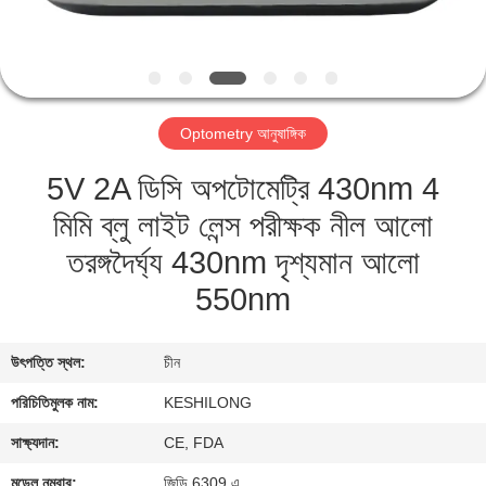
মান
নিয়ন্ত্রণ
Optometry আনুষাঙ্গিক
যোগাযোগ
5V 2A ডিসি অপটোমেট্রি 430nm 4
করুন
মিমি ব্লু লাইট লেন্স পরীক্ষক নীল আলো
উদ্ধৃতির
তরঙ্গদৈর্ঘ্য 430nm দৃশ্যমান আলো
জন্য
550nm
আবেদন
উৎপত্তি স্থল:
চীন
সাইট
পরিচিতিমুলক নাম:
KESHILONG
ম্যাপ
সাক্ষ্যদান:
CE, FDA
মডেল নম্বার:
জিডি 6309 এ