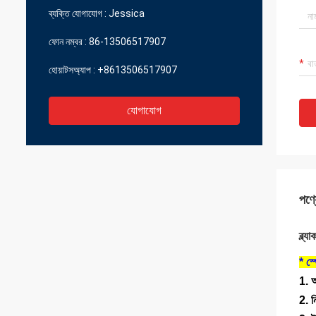
ব্যক্তি যোগাযোগ :
Jessica
ফোন নম্বর :
86-13506517907
হোয়াটসঅ্যাপ :
+8613506517907
যোগাযোগ
পণ্য
ব্ল্
* স্
1. অ
2. ন