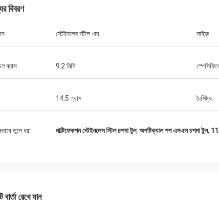
যের বিবরণ
ান
স্টেইনলেস স্টীল খাদ
সাইজ
ডেল ব্যাস
9.2 মিমি
স্পেসিফি
14.5 গ্রাম
বৈশিষ্ট্য
ষভাবে তুলে ধরা
মাল্টিফেকশন স্টেইনলেস স্টিল চশমা টুল
,
অপটিক্যাল শপ এসএস চশমা টুল
,
118
বব
অ্যাড্রিয়ান, অপটিক্যাল
র অপটিক্যাল যন্ত্র ব্যবসায়ের জন্য 10 টিরও বেশি
মিলানোর মিডোতে জিংগং অপটিকাল দ
ী চেষ্টা করেছি কিন্তু জিংগং সেরা, তারা আমাদের
সৌভাগ্য, এখন আমরা যে সমস্ত আইট
ি সমাধানের জন্য প্রকৃত পেশাদার উত্তর সরবরাহ
তাদের কাছ থেকে আমদানি করা হয়, দ
ে, প্রস্তাবিত সরবরাহকারী!
 বার্তা রেখে যান