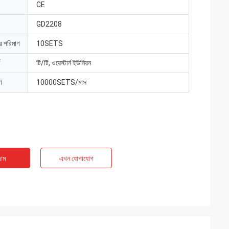
CE
GD2208
ার পরিমাণ
10SETS
টি/টি, ওয়েস্টার্ন ইউনিয়ন
া
10000SETS/মাস
াম
এখন যোগাযোগ