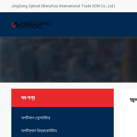
JingGong Optical (Wenzhou International Trade SCM Co., Ltd.)
সব পণ্য
অপ
অপটিকাল লেন্সোমিটার
অপটিক্যাল রিফ্রাকোমিটার