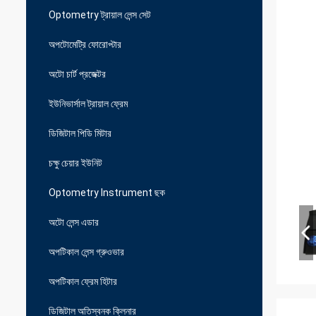
Optometry ট্রায়াল লেন্স সেট
অপটোমেট্রি ফোরোপ্টার
অটো চার্ট প্রজেক্টর
ইউনিভার্সাল ট্রায়াল ফ্রেম
ডিজিটাল পিডি মিটার
চক্ষু চেয়ার ইউনিট
Optometry Instrument ছক
অটো লেন্স এডার
অপটিকাল লেন্স গ্রুওভার
অপটিকাল ফ্রেম হিটার
ডিজিটাল অতিস্বনক ক্লিনার