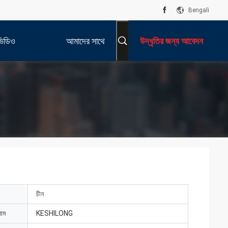
Bengali
ভিডিও
আমাদের সাথে
উদ্ধৃতির জন্য আবেদন
যোগাযোগ করুন
চীন
নাম
KESHILONG