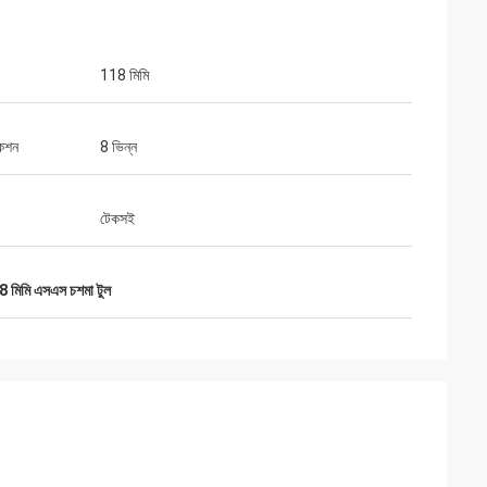
118 মিমি
কেশন
8 ভিন্ন
টেকসই
 মিমি এসএস চশমা টুল
 ডিস্ট্রিবিউটর
লের সাথে দেখা করার
েম বিক্রি করছি সেগুলি
ুর্দান্ত দল এবং কাজ।