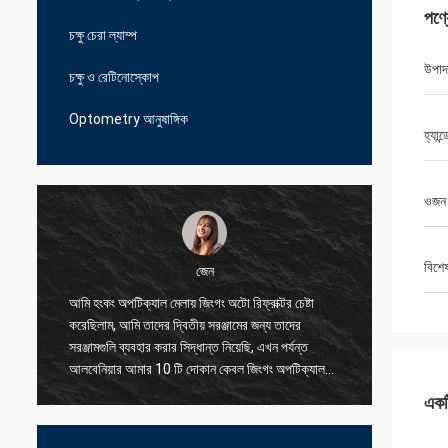
পণ্
চক্ষু চেরা ল্যাম্প
উপাদ
চক্ষু ও রেটিনোস্কোপ
Optometry আনুষাঙ্গিক
হ্যান্
ওজন
বিশে
জেন
আমি হংকং অপটিক্যাল মেলায় জিংগং অটো রিফ্রাক্টর চেষ্টা
আমি আমাদে
করেছিলাম, আমি তাদের দ্বিতীয় সরঞ্জামের জন্য তাদের
সরবরাহকার
সরঞ্জামগুলি ব্যবহার করার সিদ্ধান্ত নিয়েছি, এখন পর্যন্ত
সমস্যাগুল
আলবেনিয়ার আমার 10 টি দোকান কেবল জিংগং অপটিক্যাল
করতে পার
ব্যবহার করছে, এমনকি ছোট অংশের জন্য তারা আমাকে
একটি
যুক্তিসঙ্গত মূল্যে দুর্দান্ত মানের দিতে পারে