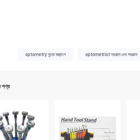
:
optometry খুচরা যন্ত্রাংশ
optometrist সরঞ্জাম এবং সরঞ্জাম
ত পণ্য