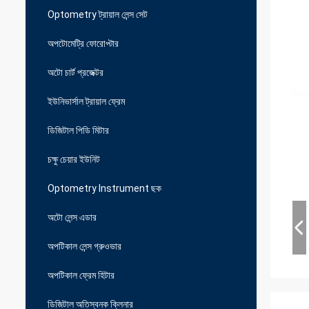
Optometry ট্রায়াল লেন্স সেট
অপটোমেট্রি ফোরোপ্টার
অটো চার্ট প্রজেক্টর
ইউনিভার্সাল ট্রায়াল ফ্রেম
ডিজিটাল পিডি মিটার
চক্ষু চেয়ার ইউনিট
Optometry Instrument ছক
অটো লেন্স এডার
অপটিকাল লেন্স গ্রুওভার
অপটিকাল ফ্রেম হিটার
ডিজিটাল অতিস্বনক ক্লিনার