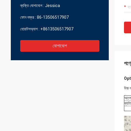
ব্যক্তি যোগাযোগ :
Jessica
ফোন নম্বর :
86-13506517907
হোয়াটসঅ্যাপ :
+8613506517907
যোগাযোগ
পণ্য
Opto
উচ্চ 
আল
ব্যাট