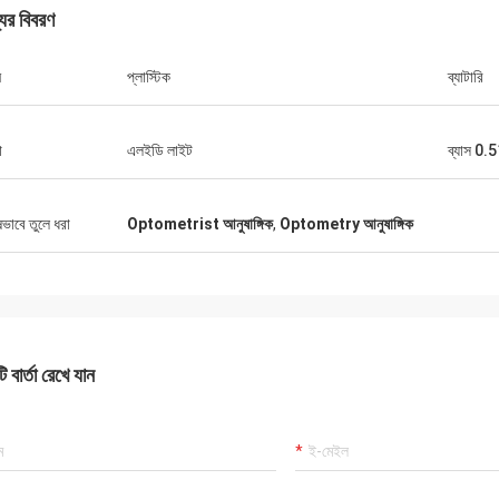
যের বিবরণ
ন
প্লাস্টিক
ব্যাটারি
ো
এলইডি লাইট
ব্যাস 0.
ষভাবে তুলে ধরা
Optometrist আনুষাঙ্গিক
,
Optometry আনুষাঙ্গিক
অ্যাড্রিয়ান, অপটিক্যাল ডিস্ট্রিবিউটর
়ের জন্য 10 টিরও বেশি
মিলানোর মিডোতে জিংগং অপটিকাল দলের সাথে দেখা করার
 সেরা, তারা আমাদের
 বার্তা রেখে যান
সৌভাগ্য, এখন আমরা যে সমস্ত আইটেম বিক্রি করছি সেগুলি
শাদার উত্তর সরবরাহ
তাদের কাছ থেকে আমদানি করা হয়, দুর্দান্ত দল এবং কাজ।