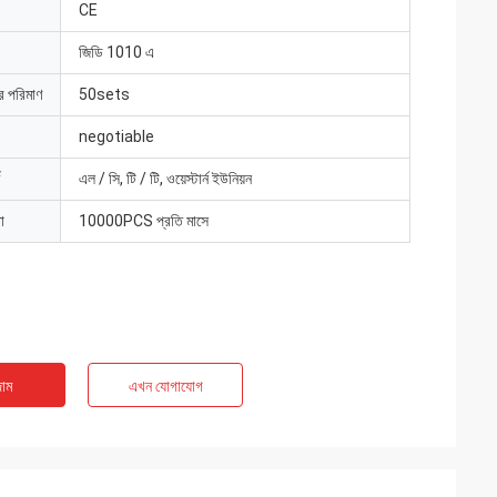
CE
জিডি 1010 এ
ার পরিমাণ
50sets
negotiable
এল / সি, টি / টি, ওয়েস্টার্ন ইউনিয়ন
া
10000PCS প্রতি মাসে
াম
এখন যোগাযোগ