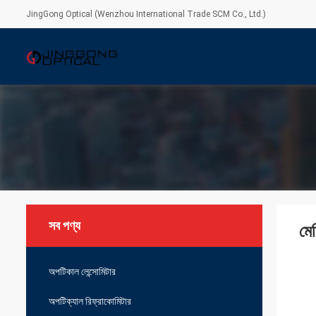
JingGong Optical (Wenzhou International Trade SCM Co., Ltd.)
সব পণ্য
মে
অপটিকাল লেন্সোমিটার
অপটিক্যাল রিফ্রাকোমিটার