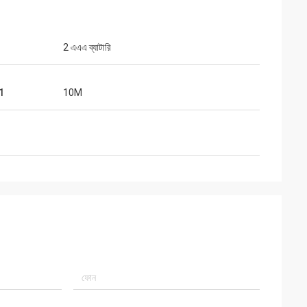
2 এএএ ব্যাটারি
51
10M