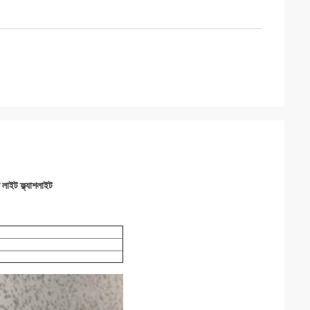
াইট ফ্ল্যাশলাইট