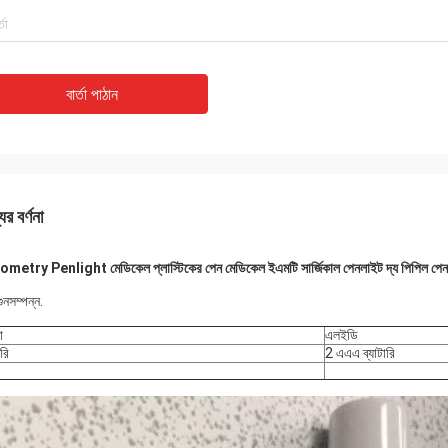
বার্তা পাঠান
ের বর্ণনা
metry Penlight মেডিকেল প্লাস্টিকের পেন মেডিকেল ইএমটি সার্জিকাল পেনলাইট দ্য পিপিল পেন ল
গুনসম্পন্ন.
ো
এলইডি
ারি
2 এএএ ব্যাটারি