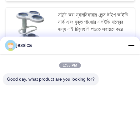
মাউন্ট করা ম্যাগনিফায়ার লেন্স টাইপ আইডি
মার্ক এবং যুক্ত পাওয়ার এলইডি বাল্বের
জন্য এই চিহ্নগুলি পড়তে সহায়তা করে
negotiable MOQ:5
jessica
আমাদের সাথে যোগাযোগ করুন
1:53 PM
সব
Good day, what product are you looking for?
অপটিকাল লেন্সোমিটার
অপটিক্যাল রিফ্রাকোমিটার
Optometry ট্রায়াল লেন্স সেট
অপটোমেট্রি ফোরোপ্টার
অটো চার্ট প্রজেক্টর
ইউনিভার্সাল ট্রায়াল ফ্রেম