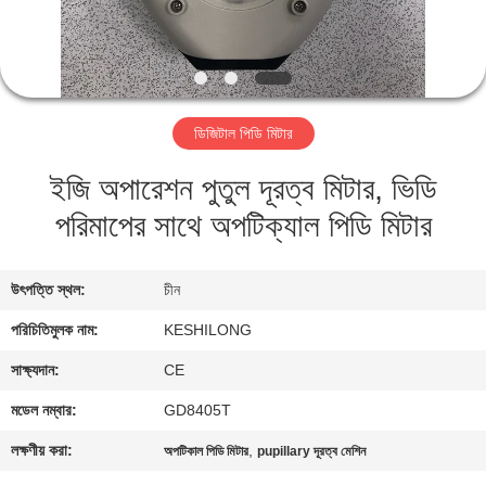
মান
নিয়ন্ত্রণ
ডিজিটাল পিডি মিটার
যোগাযোগ
ইজি অপারেশন পুতুল দূরত্ব মিটার, ভিডি
করুন
পরিমাপের সাথে অপটিক্যাল পিডি মিটার
উদ্ধৃতির
জন্য
উৎপত্তি স্থল:
চীন
আবেদন
পরিচিতিমুলক নাম:
KESHILONG
সাক্ষ্যদান:
CE
সাইট
মডেল নম্বার:
GD8405T
ম্যাপ
লক্ষণীয় করা:
,
অপটিকাল পিডি মিটার
pupillary দূরত্ব মেশিন