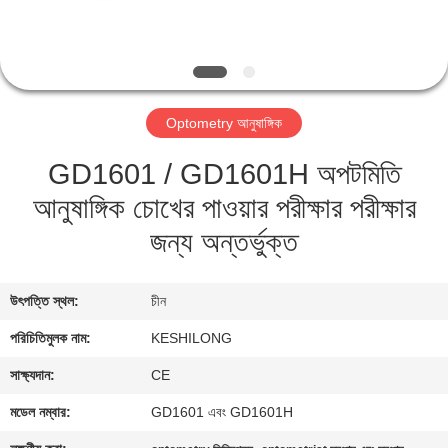
মান
নিয়ন্ত্রণ
Optometry আনুষাঙ্গিক
যোগাযোগ
GD1601 / GD1601H অপটমিতি
করুন
আনুষাঙ্গিক চোখের পাওয়ার পরীক্ষার পরীক্ষার
উদ্ধৃতির
জন্য অন্তর্ভুক্ত
জন্য
আবেদন
উৎপত্তি স্থল:
চীন
পরিচিতিমুলক নাম:
KESHILONG
সাইট
সাক্ষ্যদান:
CE
ম্যাপ
মডেল নম্বার:
GD1601 এবং GD1601H