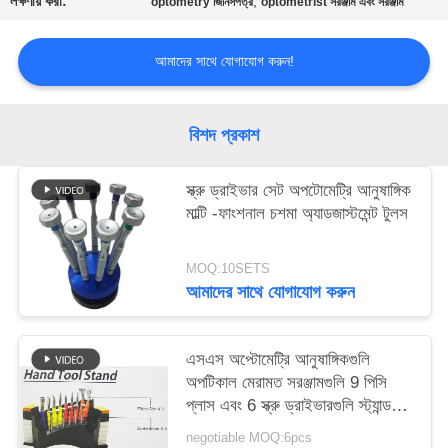
লক্ষণীয় করা:
,
optometry জিনিসপত্র
optometrist সরঞ্জাম এবং সরঞ্জাম
PRIVACY
POLICY
আমাদের সাথে যোগাযোগ করুন!
বিশদ প্রকাশ
স্ক্রু ড্রাইভার সেট অপটোমেট্রি আনুষাঙ্গিক
মাল্টি -ফাংশনাল চশমা অ্যাডজাস্টমেন্ট টুলস
MOQ:10SETS
আমাদের সাথে যোগাযোগ করুন
এসএস অপ্টোমেট্রি আনুষাঙ্গিকগুলি
অপটিকাল মেরামত সরঞ্জামগুলি 9 পিসি
প্লাস এবং 6 স্ক্রু ড্রাইভারগুলি স্ট্যান্ড
করে
negotiable MOQ:6pcs