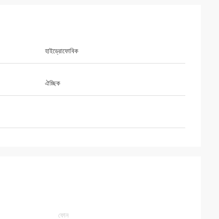
হাইড্রোফোবিক
ঐচ্ছিক
 ডিস্ট্রিবিউটর
লের সাথে দেখা করার
েম বিক্রি করছি সেগুলি
ুর্দান্ত দল এবং কাজ।