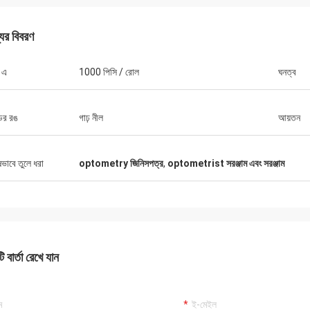
যের বিবরণ
 এ
1000 পিসি / রোল
ঘনত্ব
ডের রঙ
গাঢ় নীল
আয়তন
ষভাবে তুলে ধরা
optometry জিনিসপত্র
,
optometrist সরঞ্জাম এবং সরঞ্জাম
বব
অ্যাড্রিয়ান, অপটিক্যাল
র অপটিক্যাল যন্ত্র ব্যবসায়ের জন্য 10 টিরও বেশি
মিলানোর মিডোতে জিংগং অপটিকাল দ
ী চেষ্টা করেছি কিন্তু জিংগং সেরা, তারা আমাদের
সৌভাগ্য, এখন আমরা যে সমস্ত আইট
ি সমাধানের জন্য প্রকৃত পেশাদার উত্তর সরবরাহ
তাদের কাছ থেকে আমদানি করা হয়, দ
ে, প্রস্তাবিত সরবরাহকারী!
 বার্তা রেখে যান