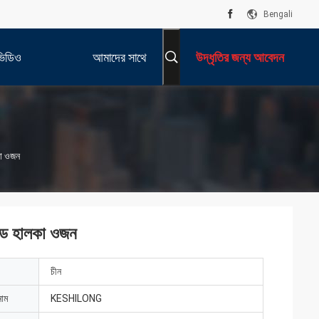
Bengali
ভিডিও
আমাদের সাথে
উদ্ধৃতির জন্য আবেদন
যোগাযোগ করুন
কা ওজন
যাড হালকা ওজন
চীন
নাম
KESHILONG