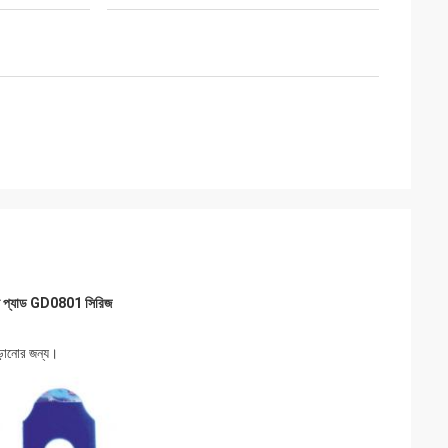
লেন্স প্যাড GD0801 সিরিজ
 এড়ানোর জন্য।