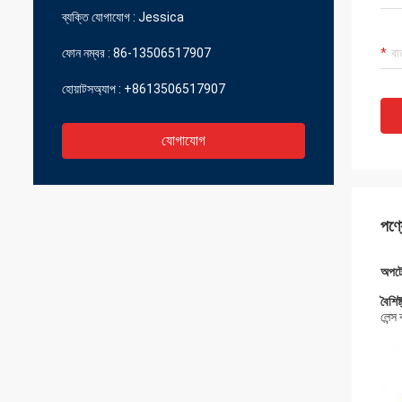
ব্যক্তি যোগাযোগ :
Jessica
ফোন নম্বর :
86-13506517907
হোয়াটসঅ্যাপ :
+8613506517907
যোগাযোগ
পণ্য
অপটোম
বৈশিষ্
লেন্স