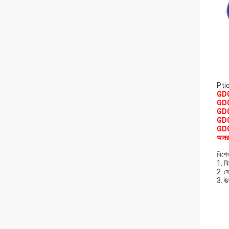
Ptio
GD0
GD0
GD0
GD0
GD0
আমরা
বিশে
1. ক
2. ব
3. উত