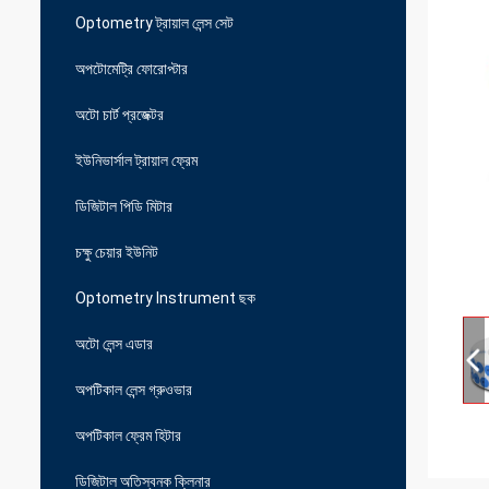
Optometry ট্রায়াল লেন্স সেট
অপটোমেট্রি ফোরোপ্টার
অটো চার্ট প্রজেক্টর
ইউনিভার্সাল ট্রায়াল ফ্রেম
ডিজিটাল পিডি মিটার
চক্ষু চেয়ার ইউনিট
Optometry Instrument ছক
অটো লেন্স এডার
অপটিকাল লেন্স গ্রুওভার
অপটিকাল ফ্রেম হিটার
ডিজিটাল অতিস্বনক ক্লিনার