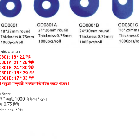
nচ্ছিক আকার:
801: 18 * 22 মিমি
801A: 21 * 26 মিমি
801B: 24 * 30 মিমি
801C: 18 * 29 মিমি
801D: 17 * 33 মিমি
 অনুরোধ অনুযায়ী আকার কাস্টমাইজ করতে পারেন।
ষ উল্লেখ:
িউটিওয়াই: 1000 পিসিএস / রোল
েধ: 0.75 মিমি
্পাদন সময়: 7 দিন