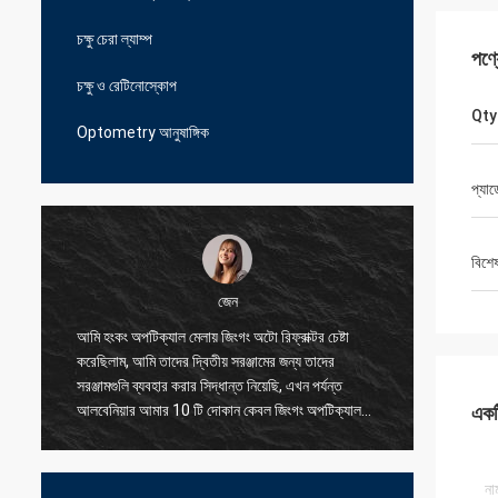
চক্ষু চেরা ল্যাম্প
পণ্
চক্ষু ও রেটিনোস্কোপ
Qty
Optometry আনুষাঙ্গিক
প্যা
বিশে
জেন
আমি হংকং অপটিক্যাল মেলায় জিংগং অটো রিফ্রাক্টর চেষ্টা
আমি আমাদে
করেছিলাম, আমি তাদের দ্বিতীয় সরঞ্জামের জন্য তাদের
সরবরাহকার
সরঞ্জামগুলি ব্যবহার করার সিদ্ধান্ত নিয়েছি, এখন পর্যন্ত
সমস্যাগুল
আলবেনিয়ার আমার 10 টি দোকান কেবল জিংগং অপটিক্যাল
করতে পার
একটি
ব্যবহার করছে, এমনকি ছোট অংশের জন্য তারা আমাকে
যুক্তিসঙ্গত মূল্যে দুর্দান্ত মানের দিতে পারে