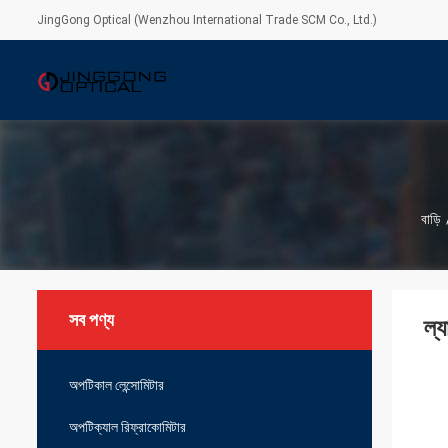
JingGong Optical (Wenzhou International Trade SCM Co., Ltd.)
বাড়ি
সব পণ্য
ল্
অপটিকাল লেন্সোমিটার
অপটিক্যাল রিফ্রাকোমিটার