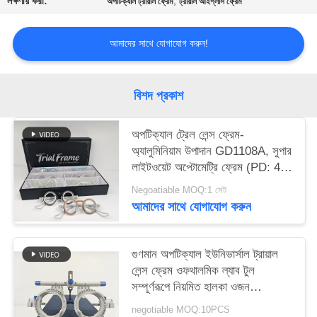
লক্ষণীয় করা:
,
অপটিক্যাল ট্রায়াল ফ্রেম
ট্রায়াল আইগ্লাস ফ্রেম
PRIVACY
POLICY
আমাদের সাথে যোগাযোগ করুন!
বিশদ প্রকাশ
অপটিক্যাল ট্রেল লেন্স ফ্রেম-
অ্যালুমিনিয়াম উপাদান GD1108A, সুপার
লাইটওয়েট অপ্টোমেট্রি ফ্রেম (PD: 48-
70) পাঁচটি রঙ, ছয়টির প্যাক
Negoatiable MOQ:1 সেট
আমাদের সাথে যোগাযোগ করুন
গুণমান অপটিক্যাল ইউনিভার্সাল ট্রায়াল
লেন্স ফ্রেম ওফথালমিক ল্যাব টুল
সম্পূর্ণরূপে নিয়মিত হালকা ওজন
GD1101-I
negotiable MOQ:10PCS