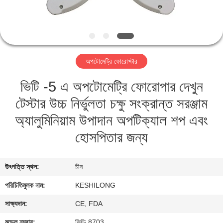
মান
নিয়ন্ত্রণ
অপটোমেট্রি ফোরোপ্টার
যোগাযোগ
ভিটি -5 এ অপটোমেট্রি ফোরোপার দেখুন
করুন
টেস্টার উচ্চ নির্ভুলতা চক্ষু সংক্রান্ত সরঞ্জাম
উদ্ধৃতির
অ্যালুমিনিয়াম উপাদান অপটিক্যাল শপ এবং
জন্য
হোসপিতার জন্য
আবেদন
উৎপত্তি স্থল:
চীন
সাইট
পরিচিতিমুলক নাম:
KESHILONG
ম্যাপ
সাক্ষ্যদান:
CE, FDA
মডেল নম্বার:
জিডি 8703