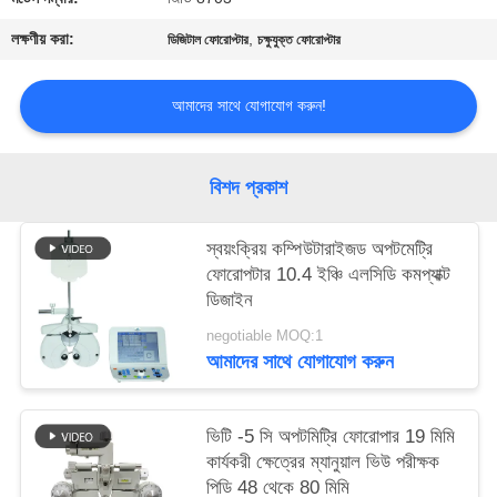
PRIVACY
লক্ষণীয় করা:
,
ডিজিটাল ফোরোপ্টার
চক্ষুযুক্ত ফোরোপ্টার
POLICY
আমাদের সাথে যোগাযোগ করুন!
বিশদ প্রকাশ
স্বয়ংক্রিয় কম্পিউটারাইজড অপটমেট্রি
ফোরোপটার 10.4 ইঞ্চি এলসিডি কমপ্যাক্ট
ডিজাইন
negotiable MOQ:1
আমাদের সাথে যোগাযোগ করুন
ভিটি -5 সি অপটমিট্রি ফোরোপার 19 মিমি
কার্যকরী ক্ষেত্রের ম্যানুয়াল ভিউ পরীক্ষক
পিডি 48 থেকে 80 মিমি