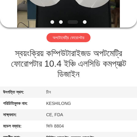
মান
নিয়ন্ত্রণ
অপটোমেট্রি ফোরোপ্টার
যোগাযোগ
স্বয়ংক্রিয় কম্পিউটারাইজড অপটমেট্রি
করুন
ফোরোপটার 10.4 ইঞ্চি এলসিডি কমপ্যাক্ট
উদ্ধৃতির
ডিজাইন
জন্য
আবেদন
উৎপত্তি স্থল:
চীন
পরিচিতিমুলক নাম:
KESHILONG
সাইট
সাক্ষ্যদান:
CE, FDA
ম্যাপ
মডেল নম্বার:
জিডি 8804