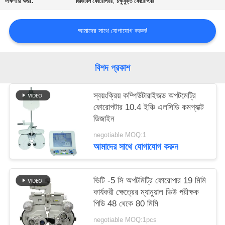
লক্ষণীয় করা:
,
ডিজিটাল ফোরোপ্টার
চক্ষুযুক্ত ফোরোপ্টার
PRIVACY
POLICY
আমাদের সাথে যোগাযোগ করুন!
বিশদ প্রকাশ
স্বয়ংক্রিয় কম্পিউটারাইজড অপটমেট্রি
ফোরোপটার 10.4 ইঞ্চি এলসিডি কমপ্যাক্ট
ডিজাইন
negotiable MOQ:1
আমাদের সাথে যোগাযোগ করুন
ভিটি -5 সি অপটমিট্রি ফোরোপার 19 মিমি
কার্যকরী ক্ষেত্রের ম্যানুয়াল ভিউ পরীক্ষক
পিডি 48 থেকে 80 মিমি
negotiable MOQ:1pcs