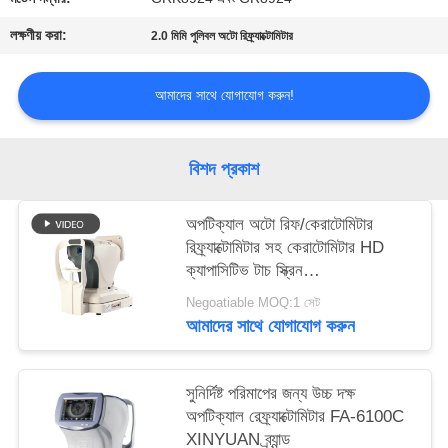
PRIVACY
লক্ষণীয় করা:
2.0 মিমি পুলিবল অটো রিফ্র্যাক্টোমিটার
POLICY
আমাদের সাথে যোগাযোগ করুন!
বিশদ প্রকাশ
অপটিক্যাল অটো রিফ/কেরাটোমিটার
রিফ্র্যাক্টোমিটার সহ কেরাটোমিটার HD
ক্যাপাসিটিভ টাচ স্ক্রিন
GR(K)8930XD কেশিলং ব্র্যান্ড
Negoatiable MOQ:1 সেট
আমাদের সাথে যোগাযোগ করুন
সুনির্দিষ্ট পরিমাপের জন্য উচ্চ দক্ষ
অপটিক্যাল রেফ্র্যাক্টোমিটার FA-6100C
XINYUAN ব্র্যান্ড