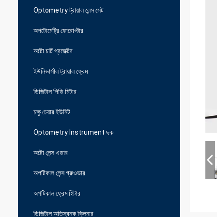
Optometry ট্রায়াল লেন্স সেট
অপটোমেট্রি ফোরোপ্টার
অটো চার্ট প্রজেক্টর
ইউনিভার্সাল ট্রায়াল ফ্রেম
ডিজিটাল পিডি মিটার
চক্ষু চেয়ার ইউনিট
Optometry Instrument ছক
অটো লেন্স এডার
অপটিকাল লেন্স গ্রুওভার
অপটিকাল ফ্রেম হিটার
ডিজিটাল অতিস্বনক ক্লিনার