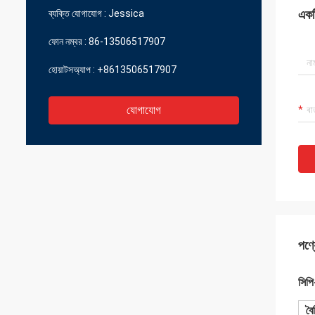
একটি
ব্যক্তি যোগাযোগ :
Jessica
ফোন নম্বর :
86-13506517907
হোয়াটসঅ্যাপ :
+8613506517907
যোগাযোগ
পণ্য
সিপি
বৈশ