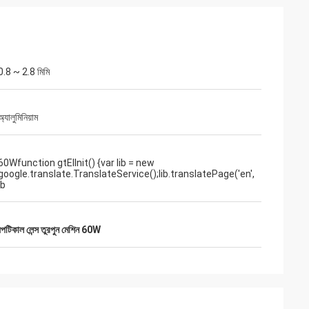
0.8 ~ 2.8 মিমি
অ্যালুমিনিয়াম
60Wfunction gtElInit() {var lib = new
google.translate.TranslateService();lib.translatePage('en',
'b
রার
পটিকাল লেন্স তুরপুন মেশিন 60W
েগুলি
াজ।