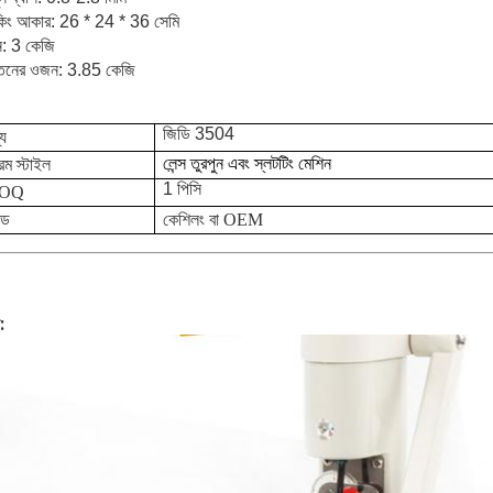
াকিং আকার: 26 * 24 * 36 সেমি
: 3 কেজি
তনের ওজন: 3.85 কেজি
জিডি 3504
্য
লেন্স তুরপুন এবং স্লটটিং মেশিন
েম স্টাইল
1 পিসি
OQ
ান্ড
কেশিলং বা OEM
: