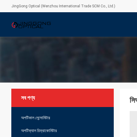
JingGong Optical (Wenzhou International Trade SCM Co., Ltd.)
সব পণ্য
সি
অপটিকাল লেন্সোমিটার
অপটিক্যাল রিফ্রাকোমিটার