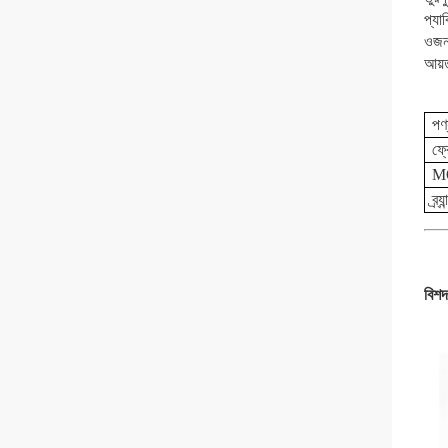
প্য
ওজন
আয়
পণ
ফ্র
M
ব্র্য
বিশদ