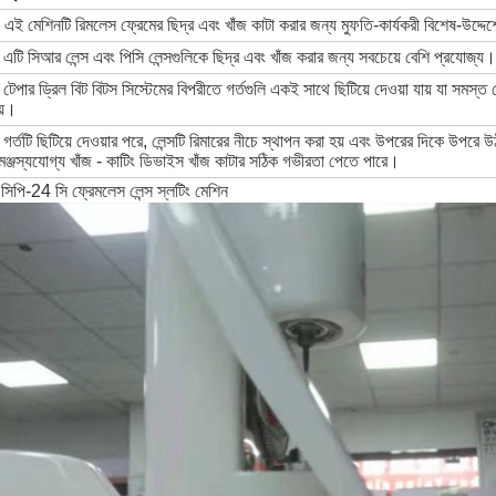
 এই মেশিনটি রিমলেস ফ্রেমের ছিদ্র এবং খাঁজ কাটা করার জন্য মুফতি-কার্যকরী বিশেষ-উদ্দেশ
 এটি সিআর লেন্স এবং পিসি লেন্সগুলিকে ছিদ্র এবং খাঁজ করার জন্য সবচেয়ে বেশি প্রযোজ্য।
 টেপার ড্রিল বিট বিটস সিস্টেমের বিপরীতে গর্তগুলি একই সাথে ছিটিয়ে দেওয়া যায় যা সমস্ত 
য়।
 গর্তটি ছিটিয়ে দেওয়ার পরে, লেন্সটি রিমারের নীচে স্থাপন করা হয় এবং উপরের দিকে উপর
মঞ্জস্যযোগ্য খাঁজ - কাটিং ডিভাইস খাঁজ কাটার সঠিক গভীরতা পেতে পারে।
 সিপি-24 সি ফ্রেমলেস লেন্স স্লটিং মেশিন