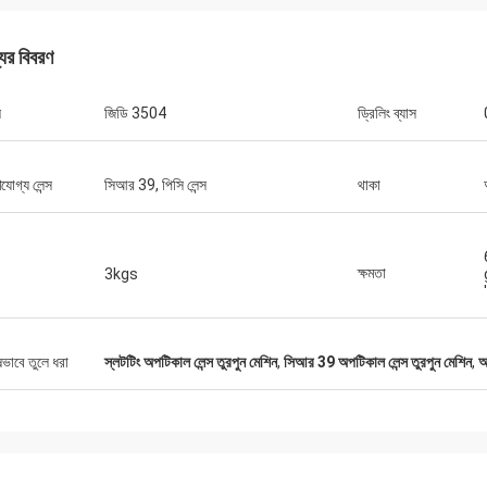
যের বিবরণ
ল
জিডি 3504
ড্রিলিং ব্যাস
যোগ্য লেন্স
সিআর 39, পিসি লেন্স
থাকা
ক্ষমতা
3kgs
বব
অ্যাড্রিয়ান, অপটিক্যাল ডিস্ট্রিবিউটর
র ব্যবসায়ের জন্য 10 টিরও বেশি
মিলানোর মিডোতে জিংগং অপটিকাল দলের সাথে দেখা ক
্তু জিংগং সেরা, তারা আমাদের
ষভাবে তুলে ধরা
স্লটটিং অপটিকাল লেন্স তুরপুন মেশিন
,
সিআর 39 অপটিকাল লেন্স তুরপুন মেশিন
,
অ
সৌভাগ্য, এখন আমরা যে সমস্ত আইটেম বিক্রি করছি স
প্রকৃত পেশাদার উত্তর সরবরাহ
তাদের কাছ থেকে আমদানি করা হয়, দুর্দান্ত দল এবং ক
রাহকারী!