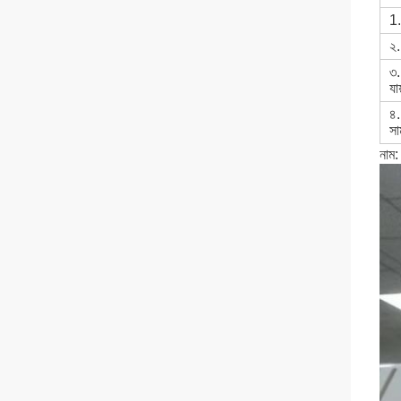
1.
২.
৩.
যা
৪.
সা
নাম: