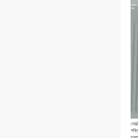
ভোল
শক্ত
তুরপ