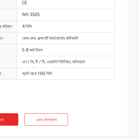
CE
জিডি 3505
ার পরিমাণ
4 পিসি
রণ
ফোম কেস, এক্সপোর্ট কার্ডবোর্ডের কার্টনগুলি
5-8 কার্য দিবস
এল / সি, টি / টি, ওয়েস্টার্ন ইউনিয়ন, মানিগ্রাম
া
প্রতি মাসে 100 পিসি
াম
এখন যোগাযোগ