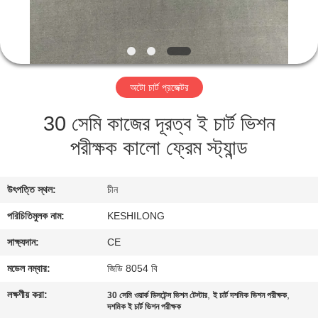
মান
নিয়ন্ত্রণ
অটো চার্ট প্রজেক্টর
যোগাযোগ
30 সেমি কাজের দূরত্ব ই চার্ট ভিশন
করুন
পরীক্ষক কালো ফ্রেম স্ট্যান্ড
উদ্ধৃতির
জন্য
উৎপত্তি স্থল:
চীন
আবেদন
পরিচিতিমুলক নাম:
KESHILONG
সাক্ষ্যদান:
CE
সাইট
মডেল নম্বার:
জিডি 8054 বি
ম্যাপ
লক্ষণীয় করা:
,
,
30 সেমি ওয়ার্ক ডিসটেন্স ভিশন টেস্টার
ই চার্ট দশমিক ভিশন পরীক্ষক
দশমিক ই চার্ট ভিশন পরীক্ষক