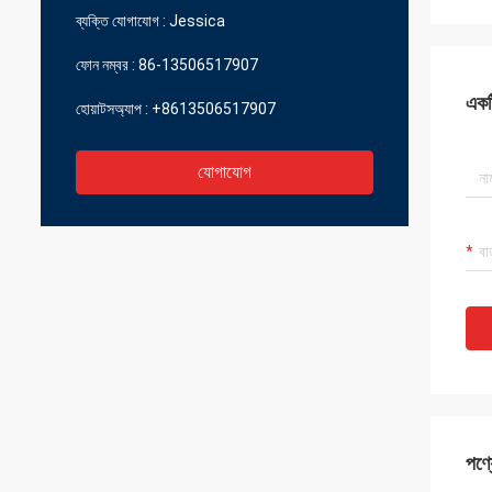
ব্যক্তি যোগাযোগ :
Jessica
ফোন নম্বর :
86-13506517907
একটি
হোয়াটসঅ্যাপ :
+8613506517907
যোগাযোগ
পণ্য