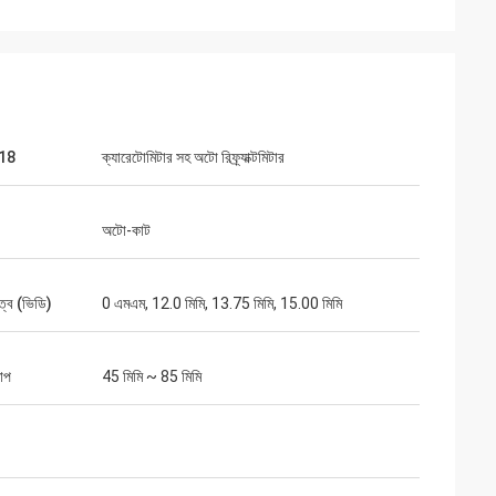
18
ক্যারেটোমিটার সহ অটো রিফ্র্যাক্টমিটার
অটো-কাট
ূরত্ব (ভিডি)
0 এমএম, 12.0 মিমি, 13.75 মিমি, 15.00 মিমি
 ডিস্ট্রিবিউটর
লের সাথে দেখা করার
েম বিক্রি করছি সেগুলি
াপ
45 মিমি ~ 85 মিমি
ুর্দান্ত দল এবং কাজ।