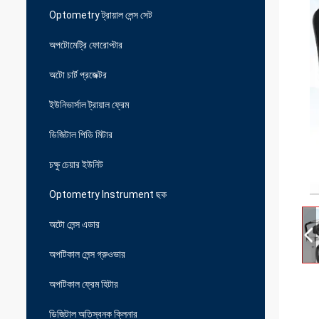
Optometry ট্রায়াল লেন্স সেট
অপটোমেট্রি ফোরোপ্টার
অটো চার্ট প্রজেক্টর
ইউনিভার্সাল ট্রায়াল ফ্রেম
ডিজিটাল পিডি মিটার
চক্ষু চেয়ার ইউনিট
Optometry Instrument ছক
অটো লেন্স এডার
অপটিকাল লেন্স গ্রুওভার
অপটিকাল ফ্রেম হিটার
ডিজিটাল অতিস্বনক ক্লিনার