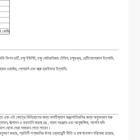
0 কেজি
িডি ভিশন চার্ট, চক্ষু ইউনিট, চক্ষু মোটরাইজড টেবিল, চক্ষুচক্র, রেটিনোস্কোপ ইত্যাদি;
েম ওয়ার্মার, প্লেয়ার্স এবং স্ক্রু ড্রাইভার ইত্যাদি;
ং এই ক্ষেত্রে বিনিয়োগের জন্য অপটিক্যাল যন্ত্রপাতিগুলির জন্য অনুসন্ধান শুরু
দ্ভাবন, উত্পাদন ও রফতানি করছে is , ল্যাব সরঞ্জাম এবং আনুষাঙ্গিক, আপনি যদি
 বিভাগ থেকে সেরা সমাধান পেতে পারেন।
 করছে, প্রতিটি পণ্যগুলির উপর ওয়্যারেন্টি নীতি ও রক্ষণাবেক্ষণ পরিষেবা রয়েছে,