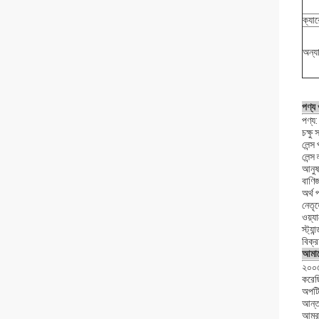
ক্যার
অন্যা
পণ্য
পণ্য:
চক্ষু
লেন্স
লেন্স
আনুষা
বাণিজ
অর্থ 
নেতৃত
ওয়্য
স্ট্য
বিক্
আমাদে
২০০৫
করেছি
অপটিক
আন্তর
আমরা 