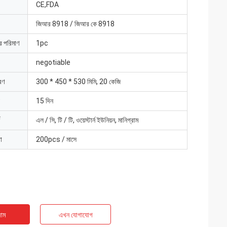
CE,FDA
জিআর 8918 / জিআর কে 8918
ার পরিমাণ
1pc
negotiable
রণ
300 * 450 * 530 মিমি, 20 কেজি
15 দিন
এল / সি, টি / টি, ওয়েস্টার্ন ইউনিয়ন, মানিগ্রাম
া
200pcs / মাসে
াম
এখন যোগাযোগ