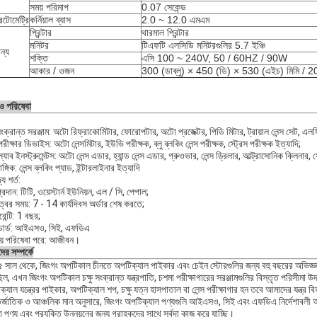
সময় পরিমাপ
0.07 সেকেন্ড
েটোমেট্রি
কর্নিয়াল ব্যাস
2.0 ~ 12.0 এমএম
প্রিন্টার
থারমাল প্রিন্টার
মনিটর
টিএফটি এলসিডি মনিটরগুলির 5.7 ইঞ্চি
ন্য
শক্তি
এসি 100 ~ 240V, 50 / 60HZ / 90W
আকার / ওজন
300 (ডাব্লু) × 450 (ডি) × 530 (এইচ) মিমি / 2
 ও পরিষেবা
 সংক্রান্ত সরঞ্জাম: অটো রিফ্রাকোমিটার, ফোরোপটার, অটো প্রজেক্টর, পিডি মিটার, ট্রায়াল লেন্স সেট, এলস
 পরীক্ষার ডিভাইস: অটো লেন্সমিটার, ইউভি পরীক্ষক, ব্লু ব্লকিং লেন্স পরীক্ষক, স্ট্রেস পরীক্ষক ইত্যাদি;
 ল্যাব ইনস্ট্রুমেন্টস: অটো লেন্স এডার, হ্যান্ড লেন্স এডার, গ্রুওভার, লেন্স ড্রিলার, আল্ট্রাসোনিক ক্লিনার, ফ্র
ঙ্গিক: লেন্স ব্লকিং প্যাড, ইন্টারলাইনার ইত্যাদি
্য শর্ত:
প্রদান: টিটি, ওয়েস্টার্ন ইউনিয়ন, এল / সি, পেপাল;
্বের সময়: 7 - 14 কার্যদিবস অর্ডার শেষ করতে;
ারেন্টি: 1 বছর;
ান্ডার্ড: আইএসও, সিই, এফডিএ
রয় পরিষেবা পরে: আজীবন।
র সম্পর্কে
 সাল থেকে, জিংগং অপটিকাল চীনতে অপটিক্যাল পাইকার এবং চেইন স্টোরগুলির জন্য বহু বছরের অভিজ্ঞতা এব
ল, এখন জিংগং অপটিকাল চক্ষু সংক্রান্ত যন্ত্রপাতি, চশমা পরীক্ষাগারের সরঞ্জামগুলির বিস্তৃত পরিসীমা উ
্যাল যন্ত্রের পাইকার, অপটিক্যাল শপ, চক্ষু যত্ন হাসপাতাল বা লেন্স পরীক্ষাগার হন তবে আমাদের যন্ত্র
্জাতিক ও আঞ্চলিক মান অনুসারে, জিংগং অপটিক্যাল পণ্যগুলি আইএসও, সিই এবং এফডিএ নির্দেশাবলী অনুসরণ
পণ্য এবং প্রযুক্তি উন্নয়নের জন্য গ্রাহকদের সাথে সর্বদা কাজ করে যাচ্ছি।