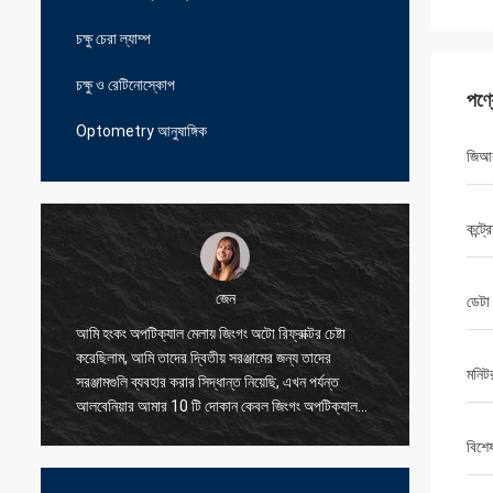
চক্ষু চেরা ল্যাম্প
চক্ষু ও রেটিনোস্কোপ
পণ্
Optometry আনুষাঙ্গিক
জিআ
কন্ট্
জেন
ডেটা
আমি হংকং অপটিক্যাল মেলায় জিংগং অটো রিফ্রাক্টর চেষ্টা
আমি আমাদে
করেছিলাম, আমি তাদের দ্বিতীয় সরঞ্জামের জন্য তাদের
সরবরাহকার
মনিট
সরঞ্জামগুলি ব্যবহার করার সিদ্ধান্ত নিয়েছি, এখন পর্যন্ত
সমস্যাগুল
আলবেনিয়ার আমার 10 টি দোকান কেবল জিংগং অপটিক্যাল
করতে পার
ব্যবহার করছে, এমনকি ছোট অংশের জন্য তারা আমাকে
বিশে
যুক্তিসঙ্গত মূল্যে দুর্দান্ত মানের দিতে পারে