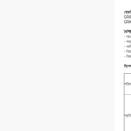
ক্রেট
GR89
GRK8
বৈশিষ্
- আর 
- সহজ
- নম
- নিয
- নি
বিশে
পরিম
প্রত