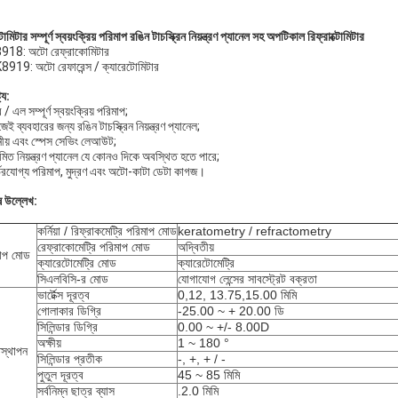
োমিটার সম্পূর্ণ স্বয়ংক্রিয় পরিমাপ রঙিন টাচস্ক্রিন নিয়ন্ত্রণ প্যানেল সহ অপটিকাল রিফ্রাক্টোমিটার
18: অটো রেফ্রাকোমিটার
919: অটো রেফারেন্স / ক্যারেটোমিটার
ট্য:
/ এল সম্পূর্ণ স্বয়ংক্রিয় পরিমাপ;
েই ব্যবহারের জন্য রঙিন টাচস্ক্রিন নিয়ন্ত্রণ প্যানেল;
নীয় এবং স্পেস সেভিং লেআউট;
়মিত নিয়ন্ত্রণ প্যানেল যে কোনও দিকে অবস্থিত হতে পারে;
র্ভরযোগ্য পরিমাপ, মুদ্রণ এবং অটো-কাটা ডেটা কাগজ।
ষ উল্লেখ:
কর্নিয়া / রিফ্রাকমেট্রি পরিমাপ মোড
keratometry / refractometry
রেফ্রাকোমেট্রি পরিমাপ মোড
অদ্বিতীয়
াপ মোড
ক্যারেটোমেট্রি মোড
ক্যারেটোমেট্রি
সিএলবিসি-র মোড
যোগাযোগ লেন্সের সাবস্ট্রেট বক্রতা
ভার্টেক্স দূরত্ব
0,12, 13.75,15.00 মিমি
গোলাকার ডিগ্রি
-25.00 ~ + 20.00 ডি
সিলিন্ডার ডিগ্রি
0.00 ~ +/- 8.00D
অক্ষীয়
1 ~ 180 °
িস্থাপন
সিলিন্ডার প্রতীক
-, +, + / -
পুতুল দূরত্ব
45 ~ 85 মিমি
সর্বনিম্ন ছাত্র ব্যাস
.2.0 মিমি