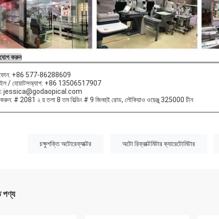
যোগ করুন
িফোন: +86 577-86288609
াইল / হোয়াটসঅ্যাপ: +86 13506517907
ল: jessica@godaopical.com
করুন: # 2081 ২ য় তলা 8 তম বিল্ডিং # 9 জিনহুই রোড, লৌকিয়াও ওয়েঞ্জু 325000 চীন
:
চক্ষুশক্তি অটোরেফ্যাক্টর
অটো রিফ্রাক্টমিটার ক্যারেটোমিটার
ত পণ্য