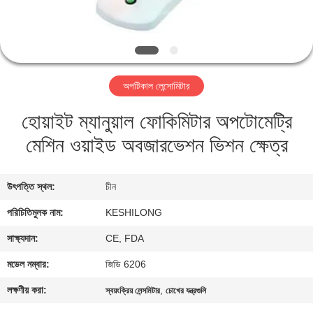
মান
নিয়ন্ত্রণ
অপটিকাল লেন্সোমিটার
যোগাযোগ
হোয়াইট ম্যানুয়াল ফোকিমিটার অপটোমেট্রি
করুন
মেশিন ওয়াইড অবজারভেশন ভিশন ক্ষেত্র
উদ্ধৃতির
জন্য
উৎপত্তি স্থল:
চীন
আবেদন
পরিচিতিমুলক নাম:
KESHILONG
সাক্ষ্যদান:
CE, FDA
সাইট
মডেল নম্বার:
জিডি 6206
ম্যাপ
লক্ষণীয় করা:
,
স্বয়ংক্রিয় লেন্সমিটার
চোখের যন্ত্রগুলি