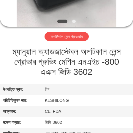
মান
নিয়ন্ত্রণ
অপটিকাল লেন্স গ্রুওভার
যোগাযোগ
ম্যানুয়াল অ্যাডজাস্টেবল অপটিকাল লেন্স
করুন
গ্রোভার গ্রুভিং মেশিন এনএইচ -800
উদ্ধৃতির
এএক্স জিডি 3602
জন্য
আবেদন
উৎপত্তি স্থল:
চীন
পরিচিতিমুলক নাম:
KESHILONG
সাইট
সাক্ষ্যদান:
CE, FDA
ম্যাপ
মডেল নম্বার:
জিডি 3602