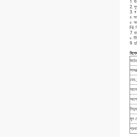
1. উ
2. স
3. +
৪. সা
৫. অভ
Fil. 
7. হ
৮. টি
9. দু
বিশে
মাঠে
সামঞ্
হেড ব
আলো
আলোক
বিদ্
মূল দ
প্রধ