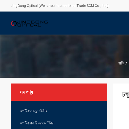
JingGong Optical (Wenzhou International Trade SCM Co., Ltd.)
বাড়ি
/
সব পণ্য
চক্
অপটিকাল লেন্সোমিটার
অপটিক্যাল রিফ্রাকোমিটার