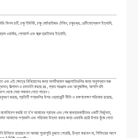
িডি ভিশন চার্ট, চক্ষু ইউনিট, চক্ষু মোটরাইজড টেবিল, চক্ষুচক্র, রেটিনোস্কোপ ইত্যাদি;
েম ওয়ার্মার, প্লেয়ার্স এবং স্ক্রু ড্রাইভার ইত্যাদি;
ং এই ক্ষেত্রে বিনিয়োগের জন্য অপটিক্যাল যন্ত্রপাতিগুলির জন্য অনুসন্ধান শুরু
দ্ভাবন, উত্পাদন ও রফতানি করছে is , ল্যাব সরঞ্জাম এবং আনুষাঙ্গিক, আপনি যদি
 বিভাগ থেকে সেরা সমাধান পেতে পারেন।
 করছে, প্রতিটি পণ্যগুলির উপর ওয়্যারেন্টি নীতি ও রক্ষণাবেক্ষণ পরিষেবা রয়েছে,
রা যা মনোনিবেশ করছি তা হ'ল আমাদের গ্রাহক এবং শেষ ব্যবহারকারীদের একটি নির্ভুলতা,
আমরা সর্বদা আমাদের পণ্যগুলি এবং পরিষেবা উন্নত করার জন্য এমনকি ছোট্ট উপায় খুঁজে পেতে
পনি চিন্তিত রয়েছেন তা আমরা পুরোপুরি বুঝতে পেরেছি, চিন্তা করবেন না, শিপিংয়ের আগে