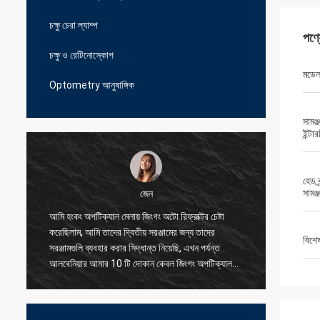
চক্ষু চেরা ল্যাম্প
পণ্
চক্ষু ও রেটিনোস্কোপ
মডে
Optometry আনুষাঙ্গিক
সামঞ্
ইন্টা
হেড ব
সামঞ্
জেন
আমি হংকং অপটিক্যাল মেলায় জিংগং অটো রিফ্রাক্টর চেষ্টা
আমি আমাদে
করেছিলাম, আমি তাদের দ্বিতীয় সরঞ্জামের জন্য তাদের
সরবরাহকার
বিশে
সরঞ্জামগুলি ব্যবহার করার সিদ্ধান্ত নিয়েছি, এখন পর্যন্ত
সমস্যাগুল
আলবেনিয়ার আমার 10 টি দোকান কেবল জিংগং অপটিক্যাল
করতে পার
ব্যবহার করছে, এমনকি ছোট অংশের জন্য তারা আমাকে
যুক্তিসঙ্গত মূল্যে দুর্দান্ত মানের দিতে পারে