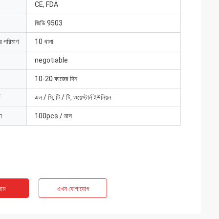
CE, FDA
জিডি 9503
ার পরিমাণ
10 খানা
negotiable
10-20 কাজের দিন
এল / সি, টি / টি, ওয়েস্টার্ন ইউনিয়ন
া
100pcs / মাস
াম
এখন যোগাযোগ