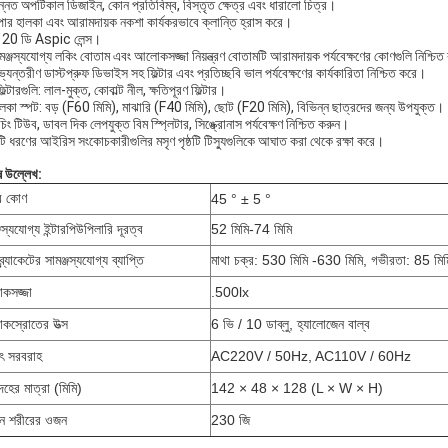
ন্নত অপটিকাল ডিজাইন, কোন প্রতিবিম্ব, বিস্তৃত ক্ষেত্র এবং ধারালো চিত্র।
ুপার হালকা এবং আরামদায়ক নকশা কার্যকরভাবে ক্লান্তি হ্রাস করে।
 20 ডি Aspic লেন্স।
মঞ্জস্যযোগ্য লকিং বোতাম এবং আলোকসজ্জা নিয়ন্ত্রণ বোতামটি আরামদায়ক পর্যবেক্ষণের কোণগুলি নিশ্চি
্যন্তরীণ ডাস্টপ্রুফ ডিভাইস সহ ফিল্টার এবং প্রতিচ্ছবি ভাল পর্যবেক্ষণের কার্যকারিতা নিশ্চিত করে।
ফিল্টারগুলি: লাল-মুক্ত, কোবাল্ট নীল, ক্ষতিপূরণ ফিল্টার।
ালকা স্পট: বড় (F60 মিমি), মাঝারি (F40 মিমি), ছোট (F20 মিমি), বিভিন্ন ছাত্রদের জন্য উপযুক্ত।
চিং টিউব, ডাবল দিক লেপযুক্ত বিম স্প্লিটার, সিঙ্ক্রোনাস পর্যবেক্ষণ নিশ্চিত করুন।
টি ধরণের আইরিস সংকোচকারীগুলির মসৃণ পৃষ্ঠটি টিস্যুগুলিকে আঘাত করা থেকে রক্ষা করে।
ষ উল্লেখ:
র কোণ
45 ° ± 5 °
জস্যযোগ্য ইন্টারপিউপিলারি দূরত্ব
52 মিমি-74 মিমি
্র্যাকেটের সামঞ্জস্যযোগ্য ব্যাপ্তি
মাথা চক্র: 530 মিমি -630 মিমি, গভীরতা: 85 মি
কসজ্জা
.500lx
স্রোতের উত্স
6 ভি / 10 ডাব্লু, হ্যালোজেন বাল্ব
যুৎ সরবরাহ
AC220V / 50Hz, AC110V / 60Hz
েহের মাত্রা (মিমি)
142 × 48 × 128 (L × W × H)
ান শরীরের ওজন
230 জি