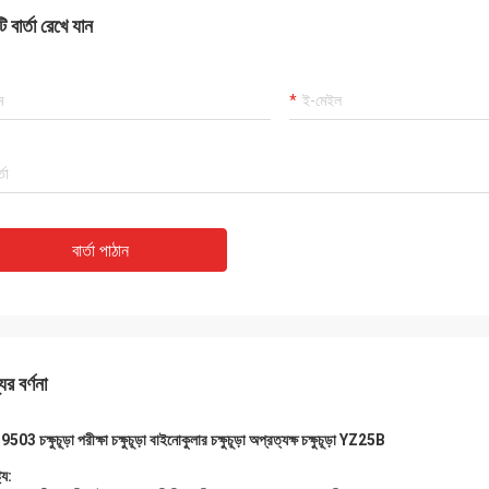
 বার্তা রেখে যান
বার্তা পাঠান
ের বর্ণনা
9503 চক্ষুচূড়া পরীক্ষা চক্ষুচূড়া বাইনোকুলার চক্ষুচূড়া অপ্রত্যক্ষ চক্ষুচূড়া YZ25B
ট্য: