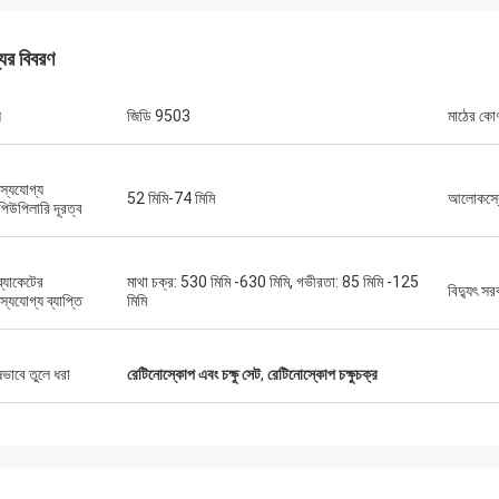
যের বিবরণ
ল
জিডি 9503
মাঠের কো
জস্যযোগ্য
52 মিমি-74 মিমি
আলোকস্রো
রপিউপিলারি দূরত্ব
্র্যাকেটের
মাথা চক্র: 530 মিমি -630 মিমি, গভীরতা: 85 মিমি -125
বিদ্যুৎ সর
জস্যযোগ্য ব্যাপ্তি
মিমি
বব
অ্যাড্রিয়ান, অপটিক্যাল
র অপটিক্যাল যন্ত্র ব্যবসায়ের জন্য 10 টিরও বেশি
মিলানোর মিডোতে জিংগং অপটিকাল দ
ী চেষ্টা করেছি কিন্তু জিংগং সেরা, তারা আমাদের
সৌভাগ্য, এখন আমরা যে সমস্ত আইট
ষভাবে তুলে ধরা
রেটিনোস্কোপ এবং চক্ষু সেট
,
রেটিনোস্কোপ চক্ষুচক্র
ি সমাধানের জন্য প্রকৃত পেশাদার উত্তর সরবরাহ
তাদের কাছ থেকে আমদানি করা হয়, দ
ে, প্রস্তাবিত সরবরাহকারী!