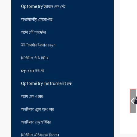
Optometry ট্রায়াল লেন্স সেট
অপটোমেট্রি ফোরোপ্টার
অটো চার্ট প্রজেক্টর
ইউনিভার্সাল ট্রায়াল ফ্রেম
ডিজিটাল পিডি মিটার
চক্ষু চেয়ার ইউনিট
Optometry Instrument ছক
অটো লেন্স এডার
অপটিকাল লেন্স গ্রুওভার
অপটিকাল ফ্রেম হিটার
ডিজিটাল অতিস্বনক ক্লিনার