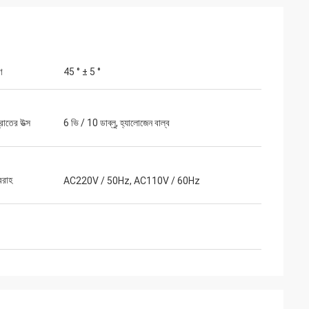
ণ
45 ° ± 5 °
তের উত্স
6 ভি / 10 ডাব্লু, হ্যালোজেন বাল্ব
বরাহ
AC220V / 50Hz, AC110V / 60Hz
 ডিস্ট্রিবিউটর
লের সাথে দেখা করার
েম বিক্রি করছি সেগুলি
ুর্দান্ত দল এবং কাজ।