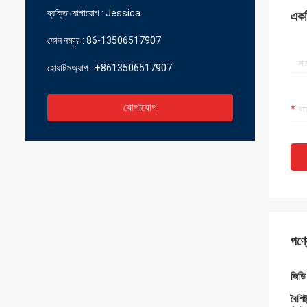
ব্যক্তি যোগাযোগ :
Jessica
একটি
ফোন নম্বর :
86-13506517907
হোয়াটসঅ্যাপ :
+8613506517907
যোগাযোগ
পণ্য
জিডি 
বৈশিষ্