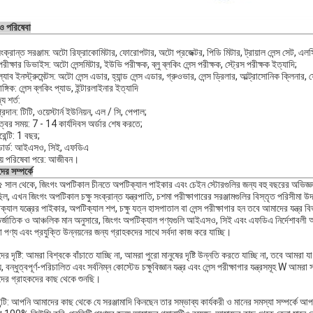
 ও পরিষেবা
 সংক্রান্ত সরঞ্জাম: অটো রিফ্রাকোমিটার, ফোরোপটার, অটো প্রজেক্টর, পিডি মিটার, ট্রায়াল লেন্স সেট, এলস
 পরীক্ষার ডিভাইস: অটো লেন্সমিটার, ইউভি পরীক্ষক, ব্লু ব্লকিং লেন্স পরীক্ষক, স্ট্রেস পরীক্ষক ইত্যাদি;
 ল্যাব ইনস্ট্রুমেন্টস: অটো লেন্স এডার, হ্যান্ড লেন্স এডার, গ্রুওভার, লেন্স ড্রিলার, আল্ট্রাসোনিক ক্লিনার, ফ্র
ঙ্গিক: লেন্স ব্লকিং প্যাড, ইন্টারলাইনার ইত্যাদি
্য শর্ত:
প্রদান: টিটি, ওয়েস্টার্ন ইউনিয়ন, এল / সি, পেপাল;
্বের সময়: 7 - 14 কার্যদিবস অর্ডার শেষ করতে;
ারেন্টি: 1 বছর;
ান্ডার্ড: আইএসও, সিই, এফডিএ
রয় পরিষেবা পরে: আজীবন।
র সম্পর্কে
 সাল থেকে, জিংগং অপটিকাল চীনতে অপটিক্যাল পাইকার এবং চেইন স্টোরগুলির জন্য বহু বছরের অভিজ্ঞতা এব
ল, এখন জিংগং অপটিকাল চক্ষু সংক্রান্ত যন্ত্রপাতি, চশমা পরীক্ষাগারের সরঞ্জামগুলির বিস্তৃত পরিসীমা উ
্যাল যন্ত্রের পাইকার, অপটিক্যাল শপ, চক্ষু যত্ন হাসপাতাল বা লেন্স পরীক্ষাগার হন তবে আমাদের যন্ত্র
্জাতিক ও আঞ্চলিক মান অনুসারে, জিংগং অপটিক্যাল পণ্যগুলি আইএসও, সিই এবং এফডিএ নির্দেশাবলী অনুসরণ
পণ্য এবং প্রযুক্তি উন্নয়নের জন্য গ্রাহকদের সাথে সর্বদা কাজ করে যাচ্ছি।
র দৃষ্টি: আমরা বিশ্বকে বাঁচাতে যাচ্ছি না, আমরা পুরো মানুষের দৃষ্টি উন্নতি করতে যাচ্ছি না, তবে আম
, বন্ধুত্বপূর্ণ-পরিচালিত এবং সর্বনিম্ন কোস্টেড চক্ষুবিজ্ঞান যন্ত্র এবং লেন্স পরীক্ষাগার যন্ত্রসমূহ W 
ের গ্রাহকদের কাছ থেকে শুনছি।
ান্টি: আপনি আমাদের কাছ থেকে যে সরঞ্জামাদি কিনছেন তার সম্ভাব্য কার্যকরী ও মানের সমস্যা সম্পর্কে আ