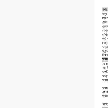
পণ্য
পণ্য:
চক্ষু
লেন্স
লেন্স
আনুষা
বাণিজ
অর্থ 
নেতৃত
ওয়্য
স্ট্য
বিক্
আমাদে
২০০৫
করেছি
অপটিক
আন্তর
আমরা 
আমাদে
যোগ্য
আমাদ
গ্যার