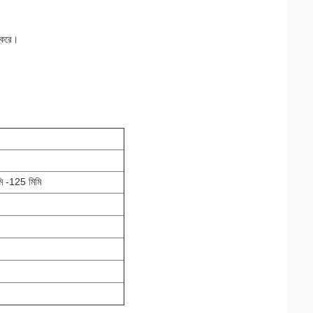
ত করে।
মি -125 মিমি