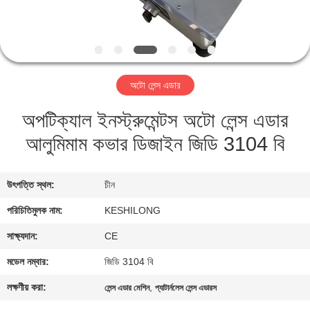
মান
নিয়ন্ত্রণ
অটো লেন্স এডার
যোগাযোগ
অপটিক্যাল ইনস্ট্রুমেন্টস অটো লেন্স এডার
করুন
আলুমিমাম কভার ডিজাইন জিডি 3104 বি
উদ্ধৃতির
জন্য
উৎপত্তি স্থল:
চীন
আবেদন
পরিচিতিমুলক নাম:
KESHILONG
সাক্ষ্যদান:
CE
সাইট
মডেল নম্বার:
জিডি 3104 বি
ম্যাপ
লক্ষণীয় করা:
,
লেন্স এডার মেশিন
প্যাটার্নলেস লেন্স এডারস