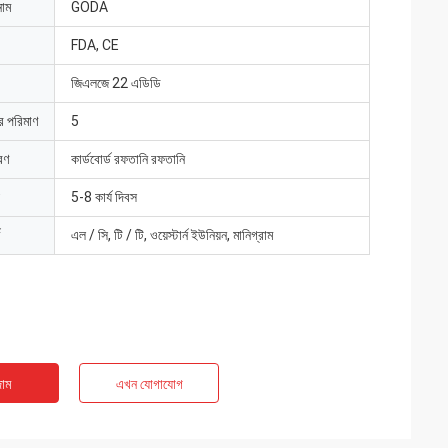
নাম
GODA
FDA, CE
জিএলজে 22 এডিডি
ার পরিমাণ
5
রণ
কার্ডবোর্ড রফতানি রফতানি
5-8 কার্য দিবস
এল / সি, টি / টি, ওয়েস্টার্ন ইউনিয়ন, মানিগ্রাম
াম
এখন যোগাযোগ