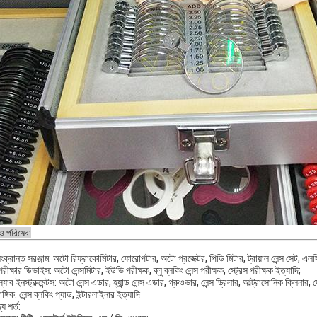
 ও পরিষেবা
 সংক্রান্ত সরঞ্জাম: অটো রিফ্রাকোমিটার, ফোরোপটার, অটো প্রজেক্টর, পিডি মিটার, ট্রায়াল লেন্স সেট, এলস
 পরীক্ষার ডিভাইস: অটো লেন্সমিটার, ইউভি পরীক্ষক, ব্লু ব্লকিং লেন্স পরীক্ষক, স্ট্রেস পরীক্ষক ইত্যাদি;
 ল্যাব ইনস্ট্রুমেন্টস: অটো লেন্স এডার, হ্যান্ড লেন্স এডার, গ্রুওভার, লেন্স ড্রিলার, আল্ট্রাসোনিক ক্লিনার, ফ্র
ঙ্গিক: লেন্স ব্লকিং প্যাড, ইন্টারলাইনার ইত্যাদি
্য শর্ত: