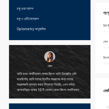
চক্ষু চেরা ল্যাম্প
পণ্
চক্ষু ও রেটিনোস্কোপ
রিম 
Optometry আনুষাঙ্গিক
কেস
বিশে
জেন
আমি হংকং অপটিক্যাল মেলায় জিংগং অটো রিফ্রাক্টর চেষ্টা
আমি আমাদে
করেছিলাম, আমি তাদের দ্বিতীয় সরঞ্জামের জন্য তাদের
সরবরাহকার
সরঞ্জামগুলি ব্যবহার করার সিদ্ধান্ত নিয়েছি, এখন পর্যন্ত
সমস্যাগুল
আলবেনিয়ার আমার 10 টি দোকান কেবল জিংগং অপটিক্যাল
করতে পার
একটি
ব্যবহার করছে, এমনকি ছোট অংশের জন্য তারা আমাকে
যুক্তিসঙ্গত মূল্যে দুর্দান্ত মানের দিতে পারে