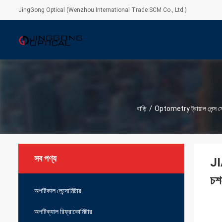
JingGong Optical (Wenzhou International Trade SCM Co., Ltd.)
বাড়ি
/
Optometry ট্রায়াল লেন্স স
সব পণ্য
JI
চশ
অপটিকাল লেন্সোমিটার
অপটিক্যাল রিফ্রাকোমিটার