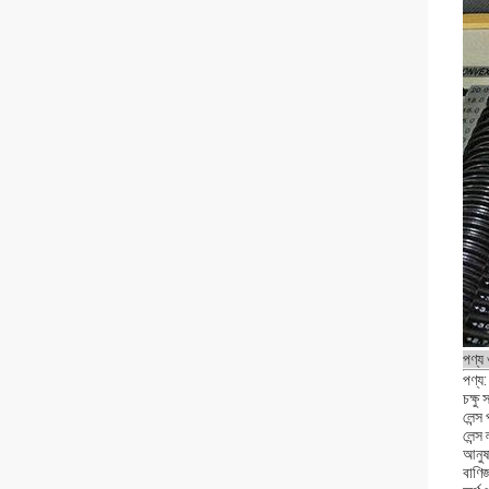
পণ্য
পণ্য:
চক্ষু
লেন্স
লেন্স
আনুষা
বাণিজ