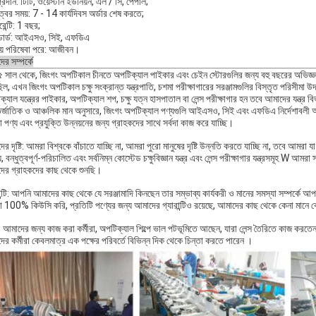
প্রদান: টিটি, ওয়েস্টার্ন ইউনিয়ন, এল / সি, পেপাল;
্বের সময়: 7 - 14 কার্যদিবস অর্ডার শেষ করতে;
ারেন্টি: 1 বছর;
ান্ডার্ড: আইএসও, সিই, এফডিএ
রয় পরিষেবা পরে: আজীবন।
র সম্পর্কে
 সাল থেকে, জিংগং অপটিকাল চীনতে অপটিক্যাল পাইকার এবং চেইন স্টোরগুলির জন্য বহু বছরের অভিজ্ঞতা এব
ল, এখন জিংগং অপটিকাল চক্ষু সংক্রান্ত যন্ত্রপাতি, চশমা পরীক্ষাগারের সরঞ্জামগুলির বিস্তৃত পরিসীমা উ
্যাল যন্ত্রের পাইকার, অপটিক্যাল শপ, চক্ষু যত্ন হাসপাতাল বা লেন্স পরীক্ষাগার হন তবে আমাদের যন্ত্র
্জাতিক ও আঞ্চলিক মান অনুসারে, জিংগং অপটিক্যাল পণ্যগুলি আইএসও, সিই এবং এফডিএ নির্দেশাবলী অনুসরণ
পণ্য এবং প্রযুক্তি উন্নয়নের জন্য গ্রাহকদের সাথে সর্বদা কাজ করে যাচ্ছি।
র দৃষ্টি: আমরা বিশ্বকে বাঁচাতে যাচ্ছি না, আমরা পুরো মানুষের দৃষ্টি উন্নতি করতে যাচ্ছি না, তবে আম
, বন্ধুত্বপূর্ণ-পরিচালিত এবং সর্বনিম্ন কোস্টেড চক্ষুবিজ্ঞান যন্ত্র এবং লেন্স পরীক্ষাগার যন্ত্রসমূহ W 
ের গ্রাহকদের কাছ থেকে শুনছি।
ান্টি: আপনি আমাদের কাছ থেকে যে সরঞ্জামাদি কিনছেন তার সম্ভাব্য কার্যকরী ও মানের সমস্যা সম্পর্কে আ
 100% কিউসি করি, প্রতিটি পণ্যের জন্য আমাদের গ্যারান্টিও রয়েছে, আমাদের কাছ থেকে কেনা মানে ক
ফ: আমাদের জন্য কাজ করা কর্মীরা, অপটিক্যাল শিল্পে ভাল পটভূমিতে আছেন, যারা লেন্স তৈরিতে কাজ করতে
র কর্মীরা কেবলমাত্র এক পক্ষের পরিবর্তে বিভিন্ন দিক থেকে চিন্তা করতে পারেন ।