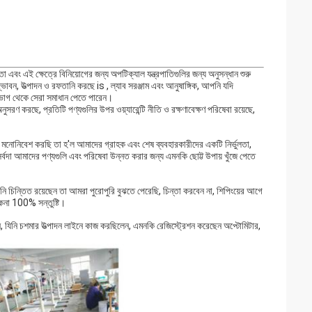
ং এই ক্ষেত্রে বিনিয়োগের জন্য অপটিক্যাল যন্ত্রপাতিগুলির জন্য অনুসন্ধান শুরু
দ্ভাবন, উত্পাদন ও রফতানি করছে is , ল্যাব সরঞ্জাম এবং আনুষাঙ্গিক, আপনি যদি
 বিভাগ থেকে সেরা সমাধান পেতে পারেন।
 করছে, প্রতিটি পণ্যগুলির উপর ওয়্যারেন্টি নীতি ও রক্ষণাবেক্ষণ পরিষেবা রয়েছে,
রা যা মনোনিবেশ করছি তা হ'ল আমাদের গ্রাহক এবং শেষ ব্যবহারকারীদের একটি নির্ভুলতা,
আমরা সর্বদা আমাদের পণ্যগুলি এবং পরিষেবা উন্নত করার জন্য এমনকি ছোট্ট উপায় খুঁজে পেতে
পনি চিন্তিত রয়েছেন তা আমরা পুরোপুরি বুঝতে পেরেছি, চিন্তা করবেন না, শিপিংয়ের আগে
েনা 100% সন্তুষ্টি।
ন, যিনি চশমার উত্পাদন লাইনে কাজ করছিলেন, এমনকি রেজিস্ট্রেশন করেছেন অপ্টোমিটার,