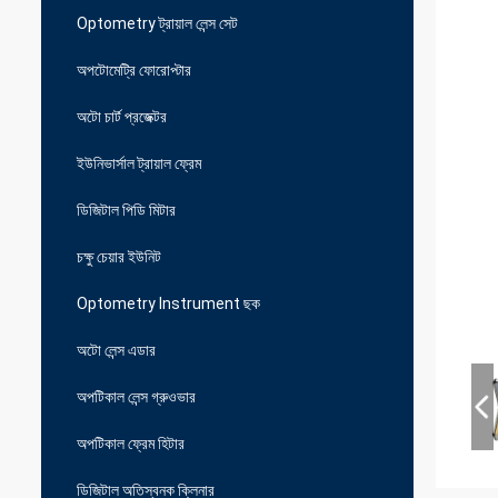
Optometry ট্রায়াল লেন্স সেট
অপটোমেট্রি ফোরোপ্টার
অটো চার্ট প্রজেক্টর
ইউনিভার্সাল ট্রায়াল ফ্রেম
ডিজিটাল পিডি মিটার
চক্ষু চেয়ার ইউনিট
Optometry Instrument ছক
অটো লেন্স এডার
অপটিকাল লেন্স গ্রুওভার
অপটিকাল ফ্রেম হিটার
ডিজিটাল অতিস্বনক ক্লিনার