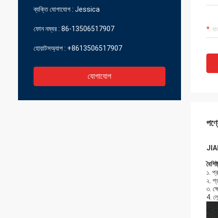
ব্যক্তি যোগাযোগ :
Jessica
ফোন নম্বর :
86-13506517907
হোয়াটসঅ্যাপ :
+8613506517907
যোগাযোগ
পণ্য
JIAN
বৈশিষ্
১. প্
২. প
৩. ক্
4. ল