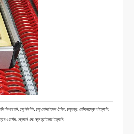
িডি ভিশন চার্ট, চক্ষু ইউনিট, চক্ষু মোটরাইজড টেবিল, চক্ষুচক্র, রেটিনোস্কোপ ইত্যাদি;
েম ওয়ার্মার, প্লেয়ার্স এবং স্ক্রু ড্রাইভার ইত্যাদি;