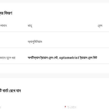
যের বিবরণ
উপাদান
ধাতু
লেন্স
অ্যালুমিনিয়াম
ষভাবে তুলে ধরা
অপটিক্যাল ট্রায়াল লেন্স সেট
,
optometrist ট্রায়াল লেন্স কিট
বব
অ্যাড্রিয়ান, অপটিক্যাল
র অপটিক্যাল যন্ত্র ব্যবসায়ের জন্য 10 টিরও বেশি
মিলানোর মিডোতে জিংগং অপটিকাল দ
ী চেষ্টা করেছি কিন্তু জিংগং সেরা, তারা আমাদের
সৌভাগ্য, এখন আমরা যে সমস্ত আইট
ি সমাধানের জন্য প্রকৃত পেশাদার উত্তর সরবরাহ
তাদের কাছ থেকে আমদানি করা হয়, দ
ে, প্রস্তাবিত সরবরাহকারী!
 বার্তা রেখে যান