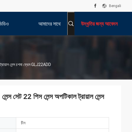
Bengali
ভিডিও
আমাদের সাথে
উদ্ধৃতির জন্য আবেদন
যোগাযোগ করুন
ট্রায়াল লেন্স চশমা ফ্রেম GLJ22ADD
্স সেট 22 পিস লেন্স অপটিকাল ট্রায়াল লেন্স
চীন