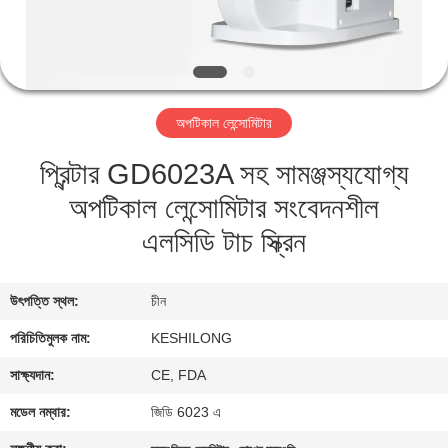
মান
নিয়ন্ত্রণ
অপটিকাল লেন্সোমিটার
যোগাযোগ
প্রিন্টার GD6023A সহ সামঞ্জস্যযোগ্য
করুন
অপটিকাল লেন্সোমিটার সংবেদনশীল
উদ্ধৃতির
এলসিডি টাচ স্ক্রিন
জন্য
আবেদন
উৎপত্তি স্থল:
চীন
পরিচিতিমুলক নাম:
KESHILONG
সাইট
সাক্ষ্যদান:
CE, FDA
ম্যাপ
মডেল নম্বার:
জিডি 6023 এ