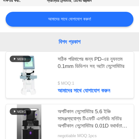
লক্ষণীয় করা:
,
স্বয়ংক্রিয় লেন্সমিটার
চোখের যন্ত্রগুলি
PRIVACY
POLICY
আমাদের সাথে যোগাযোগ করুন!
বিশদ প্রকাশ
সঠিক পরিমাপের জন্য PD-এর ন্যূনতম
0.1mm ডিভিশন সহ অটো লেন্সোমিটার
$ MOQ:1
আমাদের সাথে যোগাযোগ করুন
অপটিকাল লেন্সোমিটার 5.6 ইঞ্চি
সামঞ্জস্যযোগ্য টিএফটি এলসিডি মনিটর
অপটিকাল লেন্সোমিটার 0.01D যথার্থতা
অ্যালুমিউনম কেসের সাথে
negotiable MOQ:1pcs