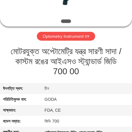
মান
নিয়ন্ত্রণ
Optometry Instrument ছক
যোগাযোগ
মোটরযুক্ত অপ্টোমেট্রি যন্ত্র সারণী সাদা /
করুন
কাস্টম রঙের আইএসও স্ট্যান্ডার্ড জিডি
উদ্ধৃতির
700 00
জন্য
উৎপত্তি স্থল:
চীন
আবেদন
পরিচিতিমুলক নাম:
GODA
সাইট
সাক্ষ্যদান:
FDA, CE
ম্যাপ
মডেল নম্বার:
জিডি 700