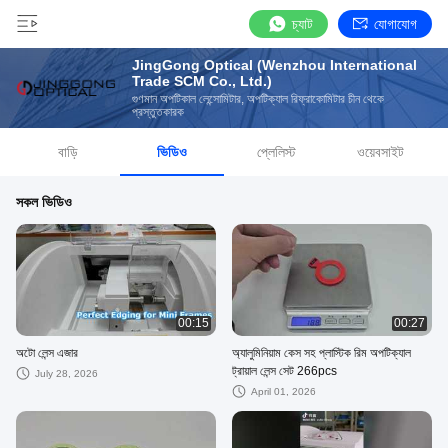
চ্যাট
যোগাযোগ
JingGong Optical (Wenzhou International
Trade SCM Co., Ltd.)
গুণমান অপটিকাল লেন্সোমিটার, অপটিক্যাল রিফ্রাকোমিটার চীন থেকে
প্রস্তুতকারক
বাড়ি
ভিডিও
প্লেলিস্ট
ওয়েবসাইট
সকল ভিডিও
00:15
00:27
অটো লেন্স এজার
অ্যালুমিনিয়াম কেস সহ প্লাস্টিক রিম অপটিক্যাল
ট্রায়াল লেন্স সেট 266pcs
July 28, 2026
April 01, 2026